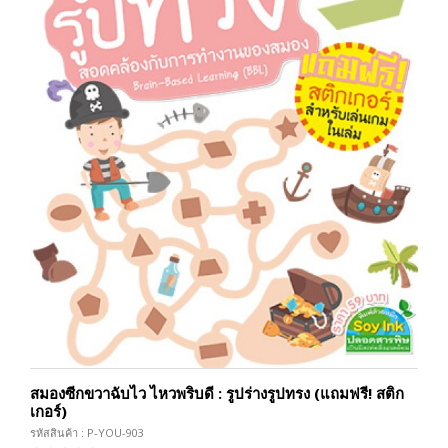
สมองซีกขวาฉับไว ไหวพริบดี : รูปร่างรูปทรง (แถมฟรี! สติก
เกอร์)
รหัสสินค้า : P-YOU-903