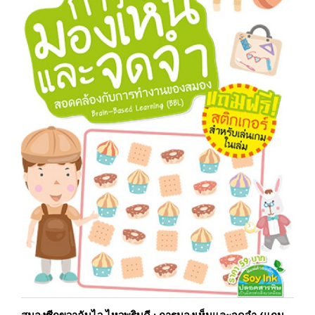
สมองซีกขวาฉับไว ไหวพริบดี : การมองเห็นและจดจำ (แถม