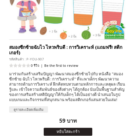
สมองซีกซ้ายฉับไว ไหวพริบดี : การวิเคราะห์ (แถมฟรี! สติก
เกอร์)
รหัสสินค้า : P-YOU-907
0 รีวิว
|
Be the first to review
มาร่วมกันสร้างเสริมปัญญา พัฒนาสมองซีกซ้ายไปกับ หนังสือ "สมอง
ซีกซ้าย ฉับไว ไหวพริบดี : การวิเคราะห์" ที่จะพาเด็กๆ พัฒนาความ
สามารถด้านการวิเคราะห์ ฝึกคิดทบทวนตามหลักการและเหตุผล เรียน
รู้และ เข้าใจความสัมพันธ์ของสิ่งต่างๆ ได้ถูกต้อง นับเป็นพื้นฐานสำคัญ
ของการเสริมสร้างสติปัญญาให้กับเด็กๆ ได้เป็นอย่างดี นำเสนอในรูป
แบบเกมและกิจกรรมที่สนุกสนาน พร้อมสติกเกอร์แสนสวยในเล่ม!
ดูรายละเอียดเพิ่มเติม
59 บาท
หยิบใส่ตะกร้า