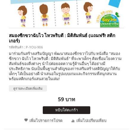
สมองซีกขวาฉับไว ไหวพริบดี : มิติสัมพันธ์ (แถมฟรี! สติก
เกอร์)
รหัสสินค้า : P-YOU-906
มาร่วมกันสร้างเสริมปัญญา พัฒนาสมองซีกขวาไปกับ หนังสือ "สมอง
ซีกขวา ฉับไว ไหวพริบดี : มิติสัมพันธ์" ที่จะพาเด็กๆ คิดเชื่อมโยงความ
สัมพันธ์ของสิ่งต่างๆ นำไปต่อยอดความรู้ด้านอื่นๆ ได้อย่างมี
ประสิทธิภาพ นับเป็นพื้นฐานสำคัญของการเสริมสร้างสติปัญญาให้กับ
เด็กๆ ได้เป็นอย่างดี นำเสนอในรูปแบบเกมและกิจกรรมที่สนุกสนาน
พร้อมสติกเกอร์แสนสวยในเล่ม!
ดูรายละเอียดเพิ่มเติม
59 บาท
หยิบใส่ตะกร้า
เพิ่มไปรายการโปรด
เพิ่มไปเปรียบเทียบ