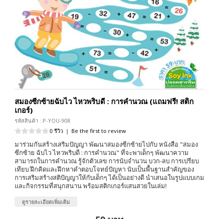
สมองซีกซ้ายฉับไว ไหวพริบดี : การคำนวณ (แถมฟรี! สติก
เกอร์)
รหัสสินค้า : P-YOU-908
0 รีวิว
|
Be the first to review
มาร่วมกันสร้างเสริมปัญญา พัฒนาสมองซีกซ้ายไปกับ หนังสือ "สมอง
ซีกซ้าย ฉับไว ไหวพริบดี : การคำนวณ" ที่จะพาเด็กๆ พัฒนาความ
สามารถในการคำนวณ รู้จักตัวเลข การนับจำนวน บวก-ลบ การเปรียบ
เทียบ ฝึกคิดและฝึกหาคำตอบโจทย์ปัญหา นับเป็นพื้นฐานสำคัญของ
การเสริมสร้างสติปัญญาให้กับเด็กๆ ได้เป็นอย่างดี นำเสนอในรูปแบบเกม
และกิจกรรมที่สนุกสนาน พร้อมสติกเกอร์แสนสวยในเล่ม!
ดูรายละเอียดเพิ่มเติม