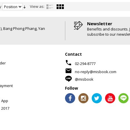
y
View as:
Newsletter
6 ), Bang Phong Phang, Yan
Benefits and discounts. 
subscribe to our newslet
Contact
phone
der
02-294-8777
mail
no-reply@misbook.com
@misbook
Payment
Follow
 App
 2017