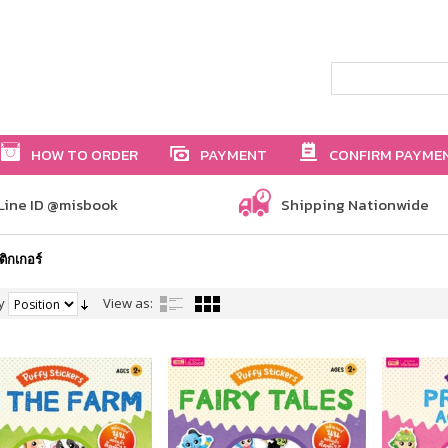
HOW TO ORDER
PAYMENT
CONFIRM PAYME
Line ID @misbook
Shipping Nationwide
ติกเกอร์
y
View as: