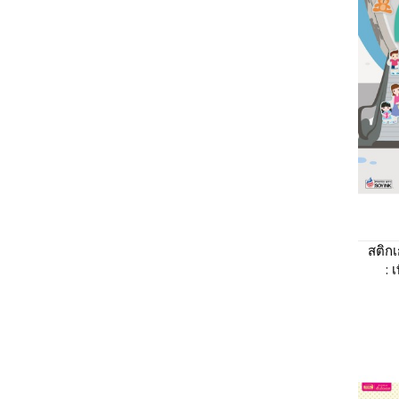
สติก
: 