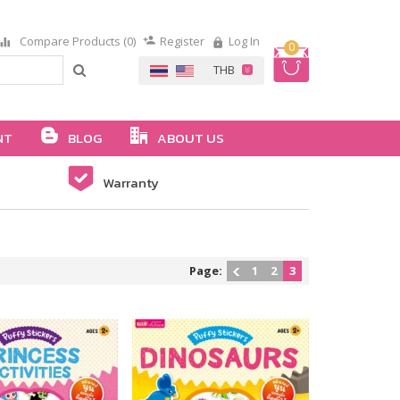
Compare Products (0)
Register
Log In
0
NT
BLOG
ABOUT US
Warranty
Page:
1
2
3