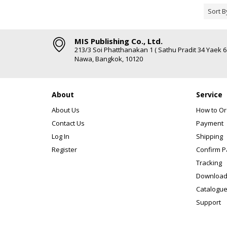
Sort B
MIS Publishing Co., Ltd.
213/3 Soi Phatthanakan 1 ( Sathu Pradit 34 Yaek 
Nawa, Bangkok, 10120
About
Service
About Us
How to Or
Contact Us
Payment
Log In
Shipping
Register
Confirm 
Tracking
Download
Catalogue
Support