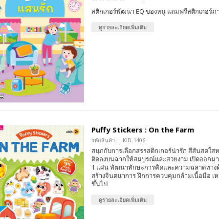
สติกเกอร์พัฒนา EQ ของหนู แถมฟรีสติกเกอร์ภ
ดูรายละเอียดเพิ่มเติม
Puffy Stickers : On the Farm
รหัสสินค้า : I-KID-1406
สนุกกับการเลือกสรรสติกเกอร์น่ารัก สีสันสด
ติดลงบนฉากให้สมบูรณ์และสวยงาม เปิดออกมาเป็
1 แผ่น พัฒนาทักษะการคิดและความฉลาดทางด้
สร้างจินตนาการ ฝึกการควบคุมกล้ามเนื้อมือ เห
ขึ้นไป
ดูรายละเอียดเพิ่มเติม