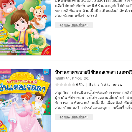
มหึมาเพียงข้ามคืน แล้วเรื่องราวจะเป็นอย่างไร 
แจ๊คไปพบกับยักษ์ตนหนึ่ง! ร่วมผจญภัยไปกับแจ
ระบายสี พัฒนากล้ามเนื้อมือ เพิ่มคลังคำศัพท์
สมองด้วยเกมที่สร้างสรรค์
ดูรายละเอียดเพิ่มเติม
นิทานภาพระบายสี ซินเดอเรลลา (แถมฟรี!
รหัสสินค้า : P-YOU-502
0 รีวิว
|
Be the first to review
สนุกกับการอ่านนิทานไปพร้อมกับการระบายสี เ
ผู้อาภัพ ที่ปรารถนาจะไปร่วมงานเลี้ยงกับเจ้าชาย
รักการอ่าน พัฒนากล้ามเนื้อมือ เพิ่มคลังคำศัพ
สมองกับเกมสร้างสรรค์แสนสนุก จากเนื้อเรื่อง
ดูรายละเอียดเพิ่มเติม