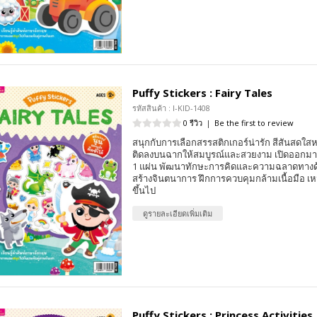
Puffy Stickers : Fairy Tales
รหัสสินค้า : I-KID-1408
0 รีวิว
|
Be the first to review
สนุกกับการเลือกสรรสติกเกอร์น่ารัก สีสันสด
ติดลงบนฉากให้สมบูรณ์และสวยงาม เปิดออกมาเป็
1 แผ่น พัฒนาทักษะการคิดและความฉลาดทางด้
สร้างจินตนาการ ฝึกการควบคุมกล้ามเนื้อมือ เห
ขึ้นไป
ดูรายละเอียดเพิ่มเติม
Puffy Stickers : Princess Activities