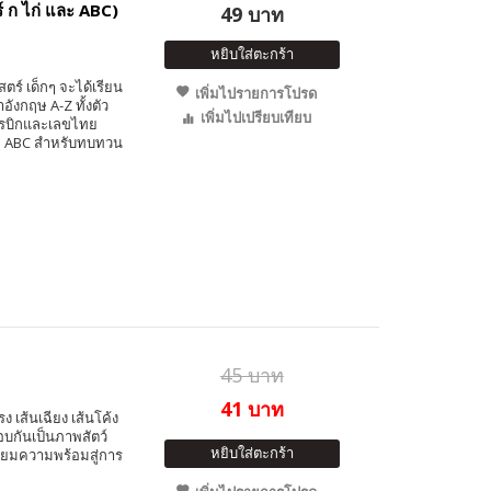
์ ก ไก่ และ ABC)
49 บาท
หยิบใส่ตะกร้า
์ เด็กๆ จะได้เรียน
เพิ่มไปรายการโปรด
ังกฤษ A-Z ทั้งตัว
เพิ่มไปเปรียบเทียบ
อารบิกและเลขไทย
ละ ABC สำหรับทบทวน
45 บาท
41 บาท
 เส้นเฉียง เส้นโค้ง
อบกันเป็นภาพสัตว์
หยิบใส่ตะกร้า
รียมความพร้อมสู่การ