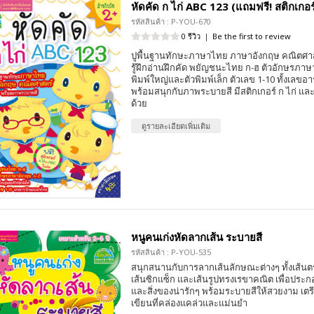
หัดคัด ก ไก่ ABC 123 (แถมฟรี! สติกเกอร
รหัสสินค้า : P-YOU-670
0 รีวิว
|
Be the first to review
ปูพื้นฐานทักษะภาษาไทย ภาษาอังกฤษ คณิตศาสตร
รู้ฝึกอ่านฝึกคัด พยัญชนะไทย ก-ฮ ตัวอักษรภาษาอ
พิมพ์ใหญ่และตัวพิมพ์เล็ก ตัวเลข 1-10 ทั้งเลข
พร้อมสนุกกับภาพระบายสี มีสติกเกอร์ ก ไก่ แ
ด้วย
ดูรายละเอียดเพิ่มเติม
หนูคนเก่งหัดลากเส้น ระบายสี
รหัสสินค้า : P-YOU-535
สนุกสนานกับการลากเส้นลักษณะต่างๆ ทั้งเส้นตรง
เส้นซิกแซ็ก และเส้นรูปทรงเรขาคณิต เพื่อประก
และสิ่งของน่ารักๆ พร้อมระบายสีให้สวยงาม เต
เขียนที่คล่องแคล่วและแม่นยำ