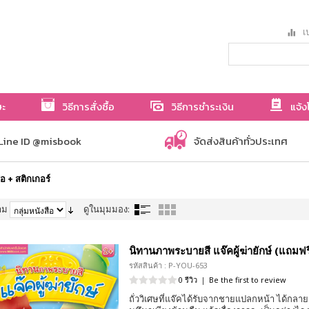
เป
ษะ
วิธีการสั่งซื้อ
วิธีการชำระเงิน
แจ้ง
Line ID @misbook
จัดส่งสินค้าทั่วประเทศ
ือ + สติกเกอร์
าม
ดูในมุมมอง:
นิทานภาพระบายสี แจ๊คผู้ฆ่ายักษ์ (แถมฟรี
รหัสสินค้า : P-YOU-653
0 รีวิว
|
Be the first to review
ถั่ววิเศษที่แจ๊คได้รับจากชายแปลกหน้า ได้กลาย