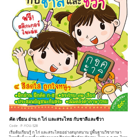
คัด เขียน อ่าน ก ไก่ และสระไทย กับชาลีและชีวา
Code : P-YOU-528
เริ่มต้นเรียนรู้ ก ไก่ และสระไทยอย่างสนุกสนาน ปูพื้นฐานวิชาภาษา