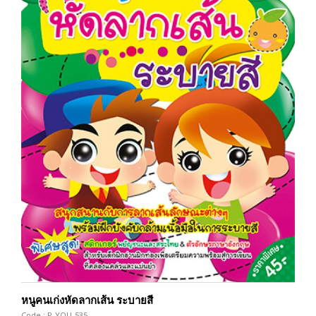
หนูคนเก่งหัดลากเส้น ระบายสี
Code : P-YOU-535