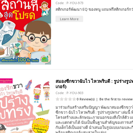
Code : P-YOU-973
สติกเกอร์พัฒนา EQ ของหนู แถมฟรีสติกเกอร์กว่
Learn More
สมองซีกขวาฉับไว ไหวพริบดี : รูปร่างรูป
เกอร์)
Code : P-YOU-903
0 Review(s)
|
Be the first to review
มาร่วมกันสร้างเสริมปัญญา พัฒนาสมองซีกขวาไ
ซีกขวา ฉับไว ไหวพริบดี : รูปร่างรูปทรง" เล่มนี้ ท
โครงสร้างและลักษณะภายนอกของสิ่งใกล้ตัว 
และแตกต่างได้ นับเป็นพื้นฐานสำคัญของการเสร
กับเด็กได้เป็นอย่างดี นำเสนอในรูปแบบเกมและ
พร้อมสติกเกอร์แสนสวยในเล่ม!