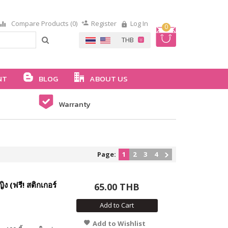
Compare Products (0)
Register
Log In
0
NT
BLOG
ABOUT US
Warranty
Page:
1
2
3
4
ง (ฟรี! สติกเกอร์
65.00 THB
Add to Cart
Add to Wishlist