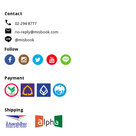
Contact
phone
02-294-8777
mail
no-reply@misbook.com
@misbook
Follow
Payment
Shipping