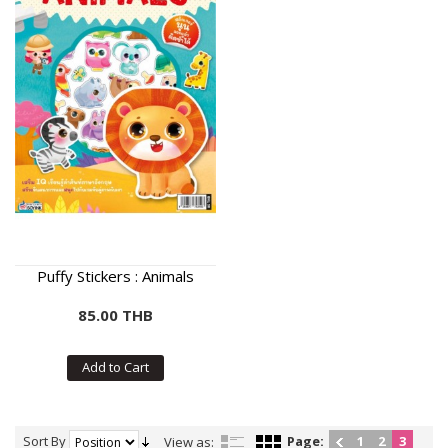
Puffy Stickers : Animals
85.00 THB
Add to Cart
Sort By
Page:
1
2
3
View as: