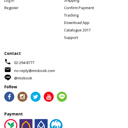
Log In
Shipping
Register
Confirm Payment
Tracking
Download App
Catalogue 2017
Support
Contact
phone
02-294-8777
mail
no-reply@misbook.com
@misbook
Follow
Payment