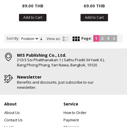
ฟรี! สติกเกอร์กว่า 150 ชิ้น)
89.00 THB
69.00 THB
Add to Cart
Add to Cart
Sort By
Page:
1
2
3
View as:
MIS Publishing Co., Ltd.
213/3 Soi Phatthanakan 1 ( Sathu Pradit 34 Yaek 6 ),
Bang Phong Phang, Yan Nawa, Bangkok, 10120
Newsletter
Benefits and discounts. Just subscribe to our
newsletter.
About
Service
About Us
How to Order
Contact Us
Payment