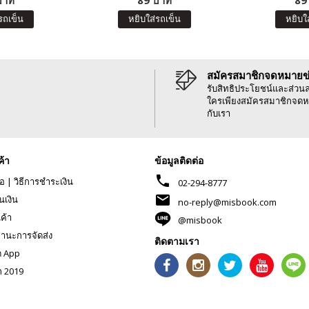
บาท
89 บาท
89
รถเข็น
หยิบใส่รถเข็น
หยิบใ
สมัครสมาชิกจดหมายข
รับสิทธิประโยชน์และส่วน
ใครเพียงสมัครสมาชิกจดห
กับเรา
ค้า
ข้อมูลติดต่อ
phone
้อ
|
วิธีการชำระเงิน
02-294-8777
mail
นเงิน
no-reply@misbook.com
นค้า
@misbook
านะการจัดส่ง
ติดตามเรา
ด App
ก 2019