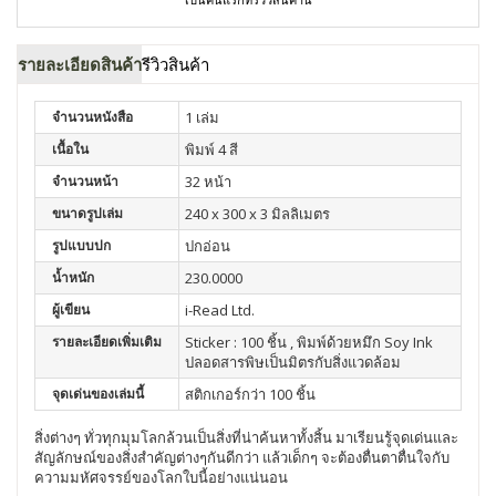
รายละเอียดสินค้า
รีวิวสินค้า
จำนวนหนังสือ
1 เล่ม
เนื้อใน
พิมพ์ 4 สี
จำนวนหน้า
32 หน้า
ขนาดรูปเล่ม
240 x 300 x 3 มิลลิเมตร
รูปแบบปก
ปกอ่อน
น้ำหนัก
230.0000
ผู้เขียน
i-Read Ltd.
รายละเอียดเพิ่มเติม
Sticker : 100 ชิ้น , พิมพ์ด้วยหมึก Soy Ink
ปลอดสารพิษเป็นมิตรกับสิ่งแวดล้อม
จุดเด่นของเล่มนี้
สติกเกอร์กว่า 100 ชิ้น
สิ่งต่างๆ ทั่วทุกมุมโลกล้วนเป็นสิ่งที่น่าค้นหาทั้งสิ้น มาเรียนรู้จุดเด่นและ
สัญลักษณ์ของสิ่งสำคัญต่างๆกันดีกว่า แล้วเด็กๆ จะต้องตื่นตาตื่นใจกับ
ความมหัศจรรย์ของโลกใบนี้อย่างแน่นอน