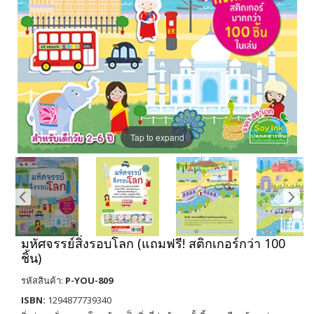
Tap to expand
มหัศจรรย์สิ่งรอบโลก (แถมฟรี! สติกเกอร์กว่า 100
ชิ้น)
รหัสสินค้า:
P-YOU-809
ISBN:
1294877739340