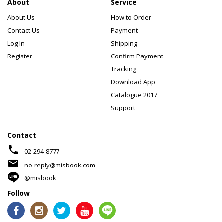
About
Service
About Us
How to Order
Contact Us
Payment
Log In
Shipping
Register
Confirm Payment
Tracking
Download App
Catalogue 2017
Support
Contact
phone
02-294-8777
mail
no-reply@misbook.com
@misbook
Follow