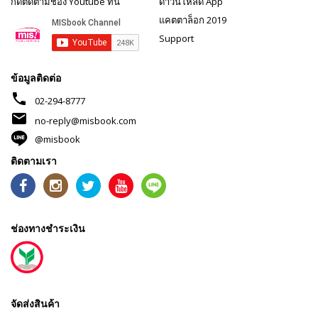
กดติดตามช่อง Youtube ที่นี่
ดาวน์โหลด App
แคตตาล็อก 2019
Support
ข้อมูลติดต่อ
phone
02-294-8777
mail
no-reply@misbook.com
@misbook
ติดตามเรา
ช่องทางชำระเงิน
จัดส่งสินค้า