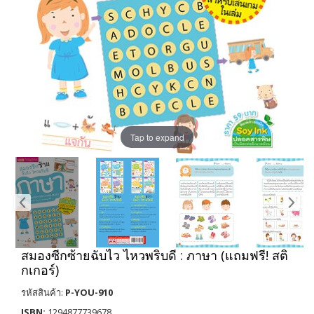
Tap to expand
สมองซีกซ้ายฉับไว ไหวพริบดี : ภาษา (แถมฟรี! สติ
กเกอร์)
รหัสสินค้า:
P-YOU-910
ISBN:
1294877739678