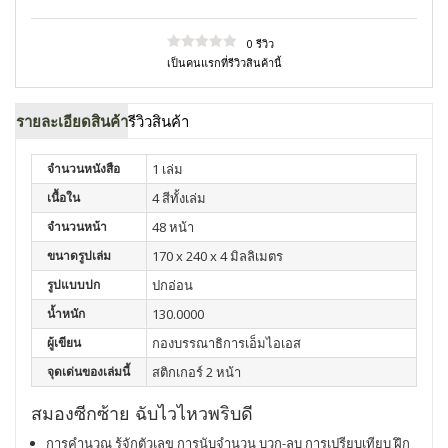
0 รีวิว
เป็นคนแรกที่รีวิวสินค้านี้
รายละเอียดสินค้า
รีวิวสินค้า
จำนวนหนังสือ
1 เล่ม
เนื้อใน
4 สีทั้งเล่ม
จำนวนหน้า
48 หน้า
ขนาดรูปเล่ม
170 x 240 x 4 มิลลิเมตร
รูปแบบปก
ปกอ่อน
น้ำหนัก
130.0000
ผู้เขียน
กองบรรณาธิการเอ็มไอเอส
จุดเด่นของเล่มนี้
สติกเกอร์ 2 หน้า
สมองซีกซ้าย ฉับไวไหวพริบดี
การคำนวณ รู้จักตัวเลข การนับจำนวน บวก-ลบ การเปรียบเทียบ ฝึก