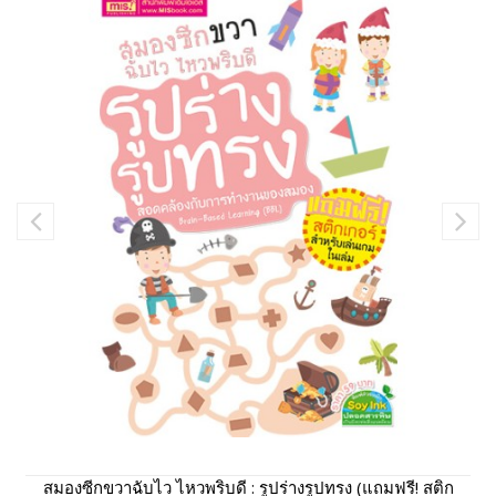
สมองซีกขวาฉับไว ไหวพริบดี : รูปร่างรูปทรง (แถมฟรี! สติก