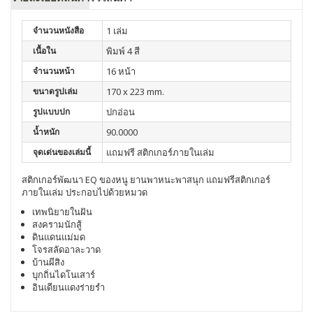
จำนวนหนังสือ
1 เล่ม
เนื้อใน
พิมพ์ 4 สี
จำนวนหน้า
16 หน้า
ขนาดรูปเล่ม
170 x 223 mm.
รูปแบบปก
ปกอ่อน
น้ำหนัก
90.0000
จุดเด่นของเล่มนี้
แถมฟรี สติกเกอร์ภายในเล่ม
สติกเกอร์พัฒนา EQ ของหนู ยานพาหนะพาสนุก แถมฟรีสติกเกอร์
ภายในเล่ม ประกอบไปด้วยหมวด
เทพนิยายในฝัน
สงครามนักสู้
ดินแดนแม่มด
โจรสลัดอาละวาด
บ้านผีสิง
บุกถิ่นไดโนเสาร์
อินเดียนแดงร่ายรำ