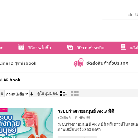
เป
ษะ
วิธีการสั่งซื้อ
วิธีการชำระเงิน
แจ้ง
Line ID @misbook
จัดส่งสินค้าทั่วประเทศ
สือ AR book
าม
ดูในมุมมอง:
ระบบร่างกายมนุษย์ AR 3 มิติ
รหัสสินค้า : P-HEA-55
ระบบร่างกายมนุษย์ AR 3 มิติ ฟรี! ดาวน์โหลดแอ
ภาพเสมือนจริง 360 องศา