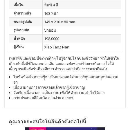
เนื้อใน
พิมพ์ 4 สี
จำนวนหน้า
168 หน้า
ขนาดรูปเล่ม
145 x 210 x 80 mm.
รูปแบบปก
ปกอ่อน
น้ำหนัก
198.0000
ผู้เขียน
Xiao Jiang Nan
เหล่าพืชและซอมบี้จะพาเด็กๆ ไปรู้จักกับโลกของชีววิทยา ทำให้เข้าใจ
เกี่ยวกับสิ่งมีชีวิตมากกว่าเดิม และอาจยังช่วยสร้างแรงบันดาลใจให้
เด็กๆ กระตือรือร้นที่จะศึกษา สำรวจและปกป้องธรรมชาติต่อไป
ไขข้อข้องใจความรู้ทางวิทยาศาสตร์ผ่านการ์ตูนแสนสนุกปนความ
ฮา
เนื้อหาผ่านการตรวจสอบแล้วจากผู้เชี่ยวชาญ
จัดเรียงเนื้อหาอย่างเป็นระบบ เพื่อให้ทำความเข้าใจได้ง่าย
ภาพประกอบสี่สี่สดใส อ่านง่าย สายตา
คุณอาจจะสนใจในสินค้าดังต่อไปนี้