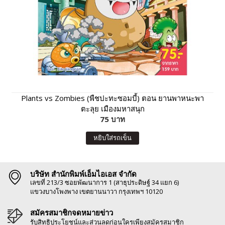
Plants vs Zombies (พืชปะทะซอมบี้) ตอน ยานพาหนะพา
ตะลุย เมืองมหาสนุก
75 บาท
หยิบใส่รถเข็น
บริษัท สำนักพิมพ์เอ็มไอเอส จำกัด
เลขที่ 213/3 ซอยพัฒนาการ 1 (สาธุประดิษฐ์ 34 แยก 6)
แขวงบางโพงพาง เขตยานนาวา กรุงเทพฯ 10120
สมัครสมาชิกจดหมายข่าว
รับสิทธิประโยชน์และส่วนลดก่อนใครเพียงสมัครสมาชิก