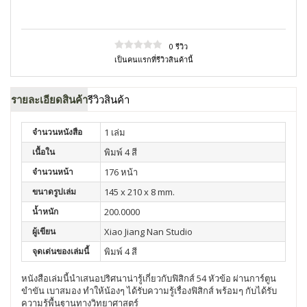
0 รีวิว
เป็นคนแรกที่รีวิวสินค้านี้
รายละเอียดสินค้า
รีวิวสินค้า
จำนวนหนังสือ
1 เล่ม
เนื้อใน
พิมพ์ 4 สี
จำนวนหน้า
176 หน้า
ขนาดรูปเล่ม
145 x 210 x 8 mm.
น้ำหนัก
200.0000
ผู้เขียน
Xiao Jiang Nan Studio
จุดเด่นของเล่มนี้
พิมพ์ 4 สี
หนังสือเล่มนี้นำเสนอปริศนาน่ารู้เกี่ยวกับฟิสิกส์
54
หัวข้อ
ผ่านการ์ตูน
ขำขัน
เบาสมอง
ทำให้น้องๆ
ได้รับความรู้เรื่องฟิสิกส์
พร้อมๆ
กับได้รับ
ความรู้พื้นฐานทางวิทยาศาสตร์