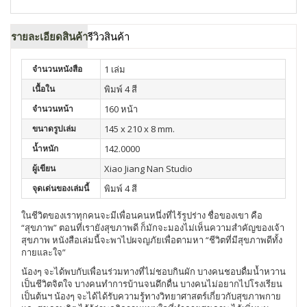
รายละเอียดสินค้า
รีวิวสินค้า
จำนวนหนังสือ
1 เล่ม
เนื้อใน
พิมพ์ 4 สี
จำนวนหน้า
160 หน้า
ขนาดรูปเล่ม
145 x 210 x 8 mm.
น้ำหนัก
142.0000
ผู้เขียน
Xiao Jiang Nan Studio
จุดเด่นของเล่มนี้
พิมพ์ 4 สี
ในชีวิตของเราทุกคนจะมีเพื่อนคนหนึ่งที่ไร้รูปร่าง
ชื่อของเขา
คือ
“
สุขภาพ
”
ตอนที่เรายังสุขภาพดี
ก็มักจะมองไม่เห็นความสำคัญของเจ้า
สุขภาพ
หนังสือเล่มนี้จะพาไปผจญภัยเพื่อตามหา
“
ชีวิตที่มีสุขภาพดีทั้ง
กายและใจ
”
น้องๆ
จะได้พบกับเพื่อนร่วมทางที่ไม่ชอบกินผัก
บางคนชอบดื่มน้ำหวาน
เป็นชีวิตจิตใจ
บางคนทำการบ้านจนดึกดื่น
บางคนไม่อยากไปโรงเรียน
เป็นต้นฯ
น้องๆ
จะได้ได้รับความรู้ทางวิทยาศาสตร์เกี่ยวกับสุขภาพกาย