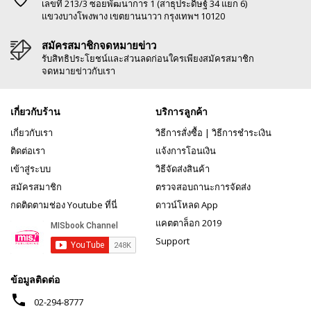
เลขที่ 213/3 ซอยพัฒนาการ 1 (สาธุประดิษฐ์ 34 แยก 6)
แขวงบางโพงพาง เขตยานนาวา กรุงเทพฯ 10120
สมัครสมาชิกจดหมายข่าว
รับสิทธิประโยชน์และส่วนลดก่อนใครเพียงสมัครสมาชิก
จดหมายข่าวกับเรา
เกี่ยวกับร้าน
บริการลูกค้า
เกี่ยวกับเรา
วิธีการสั่งซื้อ
|
วิธีการชำระเงิน
ติดต่อเรา
แจ้งการโอนเงิน
เข้าสู่ระบบ
วิธีจัดส่งสินค้า
สมัครสมาชิก
ตรวจสอบถานะการจัดส่ง
กดติดตามช่อง Youtube ที่นี่
ดาวน์โหลด App
แคตตาล็อก 2019
Support
ข้อมูลติดต่อ
phone
02-294-8777