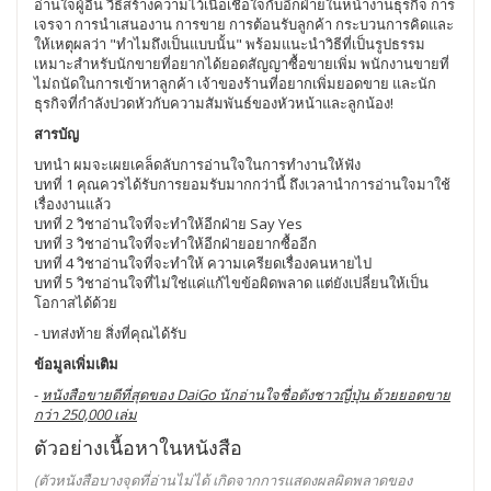
อ่านใจผู้อื่น วิธีสร้างความไว้เนื้อเชื่อใจกับอีกฝ่ายในหน้างานธุรกิจ การ
เจรจา การนำเสนองาน การขาย การต้อนรับลูกค้า กระบวนการคิดและ
ให้เหตุผลว่า "ทำไมถึงเป็นแบบนั้น" พร้อมแนะนำวิธีที่เป็นรูปธรรม
เหมาะสำหรับนักขายที่อยากได้ยอดสัญญาซื้อขายเพิ่ม พนักงานขายที่
ไม่ถนัดในการเข้าหาลูกค้า เจ้าของร้านที่อยากเพิ่มยอดขาย และนัก
ธุรกิจที่กำลังปวดหัวกับความสัมพันธ์ของหัวหน้าและลูกน้อง!
สารบัญ
บทนำ ผมจะเผยเคล็ดลับการอ่านใจในการทำงานให้ฟัง
บทที่ 1 คุณควรได้รับการยอมรับมากกว่านี้ ถึงเวลานำการอ่านใจมาใช้
เรื่องงานแล้ว
บทที่ 2 วิชาอ่านใจที่จะทำให้อีกฝ่าย Say Yes
บทที่ 3 วิชาอ่านใจที่จะทำให้อีกฝ่ายอยากซื้ออีก
บทที่ 4 วิชาอ่านใจที่จะทำให้ ความเครียดเรื่องคนหายไป
บทที่ 5 วิชาอ่านใจที่ไม่ใช่แค่แก้ไขข้อผิดพลาด แต่ยังเปลี่ยนให้เป็น
โอกาสได้ด้วย
- บทส่งท้าย สิ่งที่คุณได้รับ
ข้อมูลเพิ่มเติม
-
หนังสือขายดีที่สุดของ DaiGo นักอ่านใจชื่อดังชาวญี่ปุ่น ด้วยยอดขาย
กว่า 250,000 เล่ม
ตัวอย่างเนื้อหาในหนังสือ
(ตัวหนังสือบางจุดที่อ่านไม่ได้ เกิดจากการแสดงผลผิดพลาดของ