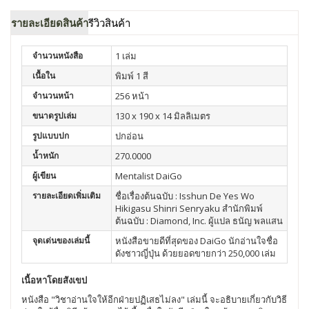
รายละเอียดสินค้า
รีวิวสินค้า
จำนวนหนังสือ
1 เล่ม
เนื้อใน
พิมพ์ 1 สี
จำนวนหน้า
256 หน้า
ขนาดรูปเล่ม
130 x 190 x 14 มิลลิเมตร
รูปแบบปก
ปกอ่อน
น้ำหนัก
270.0000
ผู้เขียน
Mentalist DaiGo
รายละเอียดเพิ่มเติม
ชื่อเรื่องต้นฉบับ : Isshun De Yes Wo
Hikigasu Shinri Senryaku สำนักพิมพ์
ต้นฉบับ : Diamond, Inc. ผู้แปล ธนัญ พลแสน
จุดเด่นของเล่มนี้
หนังสือขายดีที่สุดของ DaiGo นักอ่านใจชื่อ
ดังชาวญี่ปุ่น ด้วยยอดขายกว่า 250,000 เล่ม
เนื้อหาโดยสังเขป
หนังสือ "วิชาอ่านใจให้อีกฝ่ายปฏิเสธไม่ลง" เล่มนี้ จะอธิบายเกี่ยวกับวิธี