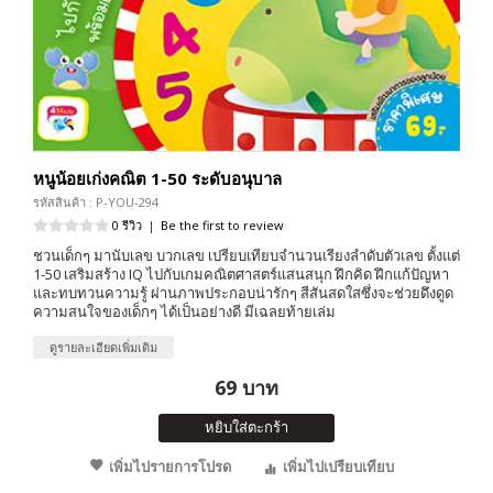
หนูน้อยเก่งคณิต 1-50 ระดับอนุบาล
รหัสสินค้า : P-YOU-294
0 รีวิว
|
Be the first to review
ชวนเด็กๆ มานับเลข บวกเลข เปรียบเทียบจำนวนเรียงลำดับตัวเลข ตั้งแต่
1-50 เสริมสร้าง IQ ไปกับเกมคณิตศาสตร์แสนสนุก ฝึกคิด ฝึกแก้ปัญหา
และทบทวนความรู้ ผ่านภาพประกอบน่ารักๆ สีสันสดใสซึ่งจะช่วยดึงดูด
ความสนใจของเด็กๆ ได้เป็นอย่างดี มีเฉลยท้ายเล่ม
ดูรายละเอียดเพิ่มเติม
69 บาท
หยิบใส่ตะกร้า
เพิ่มไปรายการโปรด
เพิ่มไปเปรียบเทียบ