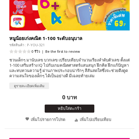
หนูน้อยเก่งคณิต 1-100 ระดับอนุบาล
รหัสสินค้า : P-YOU-321
0 รีวิว
|
Be the first to review
ชวนเด็กๆ มานับเลข บวกเลข เปรียบเทียบจำนวนเรียงลำดับตัวเลข ตั้งแต่
1-100 เสริมสร้าง IQ ไปกับเกมคณิตศาสตร์แสนสนุก ฝึกคิด ฝึกแก้ปัญหา
และทบทวนความรู้ ผ่านภาพประกอบน่ารักๆ สีสันสดใสซึ่งจะช่วยดึงดูด
ความสนใจของเด็กๆ ได้เป็นอย่างดี มีเฉลยท้ายเล่ม
ดูรายละเอียดเพิ่มเติม
0 บาท
หยิบใส่ตะกร้า
เพิ่มไปรายการโปรด
เพิ่มไปเปรียบเทียบ