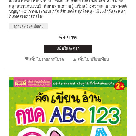
ตัวเลข เปรียบเทียบจำนวน เรียงลำดับตัวเลขได้อย่างคล่องแคล่ว พร้อม
สนุกสนานกับแบบฝึกหัดทบทวนความรู้ เสริมสร้างความสามารถทางสติ
ปัญญา (IQ) ภาพประกอบน่ารัก สีสันสดใส ถูกใจหนูๆ เพียงทำวันละหน้า
ก็เก่งคณิตศาสตร์ได้
ดูรายละเอียดเพิ่มเติม
59 บาท
หยิบใส่ตะกร้า
เพิ่มไปรายการโปรด
เพิ่มไปเปรียบเทียบ