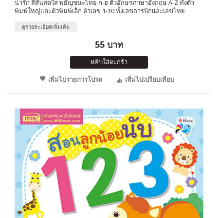
น่ารัก สีสันสดใส พยัญชนะไทย ก-ฮ ตัวอักษรภาษาอังกฤษ A-Z ทั้งตัว
พิมพ์ใหญ่และตัวพิมพ์เล็ก ตัวเลข 1-10 ทั้งเลขอารบิกและเลขไทย
ดูรายละเอียดเพิ่มเติม
55 บาท
หยิบใส่ตะกร้า
เพิ่มไปรายการโปรด
เพิ่มไปเปรียบเทียบ