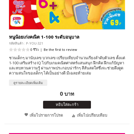
หนูน้อยเก่งคณิต 1-100 ระดับอนุบาล
รหัสสินค้า : P-YOU-321
0 รีวิว
|
Be the first to review
ชวนเด็กๆ มานับเลข บวกเลข เปรียบเทียบจำนวนเรียงลำดับตัวเลข ตั้งแต่
1-100 เสริมสร้าง IQ ไปกับเกมคณิตศาสตร์แสนสนุก ฝึกคิด ฝึกแก้ปัญหา
และทบทวนความรู้ ผ่านภาพประกอบน่ารักๆ สีสันสดใสซึ่งจะช่วยดึงดูด
ความสนใจของเด็กๆ ได้เป็นอย่างดี มีเฉลยท้ายเล่ม
ดูรายละเอียดเพิ่มเติม
0 บาท
หยิบใส่ตะกร้า
เพิ่มไปรายการโปรด
เพิ่มไปเปรียบเทียบ