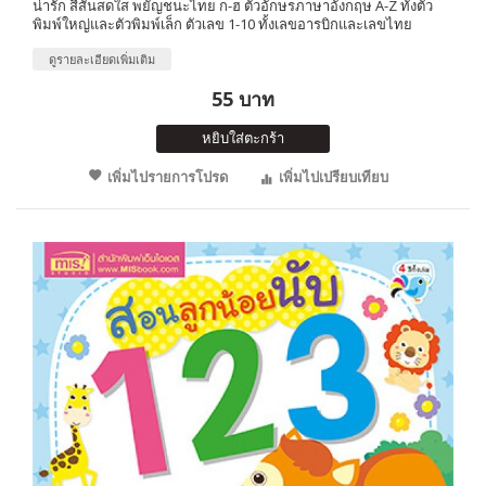
น่ารัก สีสันสดใส พยัญชนะไทย ก-ฮ ตัวอักษรภาษาอังกฤษ A-Z ทั้งตัว
พิมพ์ใหญ่และตัวพิมพ์เล็ก ตัวเลข 1-10 ทั้งเลขอารบิกและเลขไทย
ดูรายละเอียดเพิ่มเติม
55 บาท
หยิบใส่ตะกร้า
เพิ่มไปรายการโปรด
เพิ่มไปเปรียบเทียบ