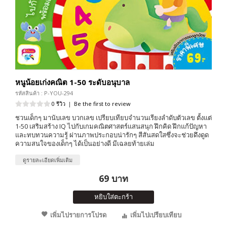
หนูน้อยเก่งคณิต 1-50 ระดับอนุบาล
รหัสสินค้า : P-YOU-294
0 รีวิว
|
Be the first to review
ชวนเด็กๆ มานับเลข บวกเลข เปรียบเทียบจำนวนเรียงลำดับตัวเลข ตั้งแต่
1-50 เสริมสร้าง IQ ไปกับเกมคณิตศาสตร์แสนสนุก ฝึกคิด ฝึกแก้ปัญหา
และทบทวนความรู้ ผ่านภาพประกอบน่ารักๆ สีสันสดใสซึ่งจะช่วยดึงดูด
ความสนใจของเด็กๆ ได้เป็นอย่างดี มีเฉลยท้ายเล่ม
ดูรายละเอียดเพิ่มเติม
69 บาท
หยิบใส่ตะกร้า
เพิ่มไปรายการโปรด
เพิ่มไปเปรียบเทียบ