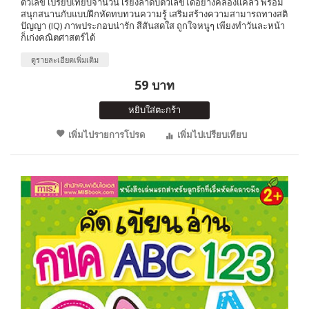
ตัวเลข เปรียบเทียบจำนวน เรียงลำดับตัวเลขได้อย่างคล่องแคล่ว พร้อม
สนุกสนานกับแบบฝึกหัดทบทวนความรู้ เสริมสร้างความสามารถทางสติ
ปัญญา (IQ) ภาพประกอบน่ารัก สีสันสดใส ถูกใจหนูๆ เพียงทำวันละหน้า
ก็เก่งคณิตศาสตร์ได้
ดูรายละเอียดเพิ่มเติม
59 บาท
หยิบใส่ตะกร้า
เพิ่มไปรายการโปรด
เพิ่มไปเปรียบเทียบ