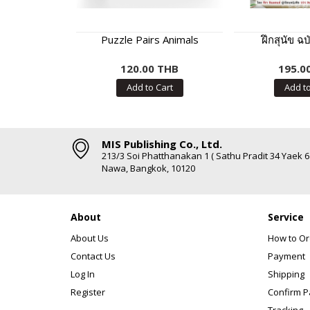
Puzzle Pairs Animals
ฝึกสุนัข ฉ
120.00 THB
195.0
Add to Cart
Add to
MIS Publishing Co., Ltd.
213/3 Soi Phatthanakan 1 ( Sathu Pradit 34 Yaek 
Nawa, Bangkok, 10120
About
Service
About Us
How to Or
Contact Us
Payment
Log In
Shipping
Register
Confirm 