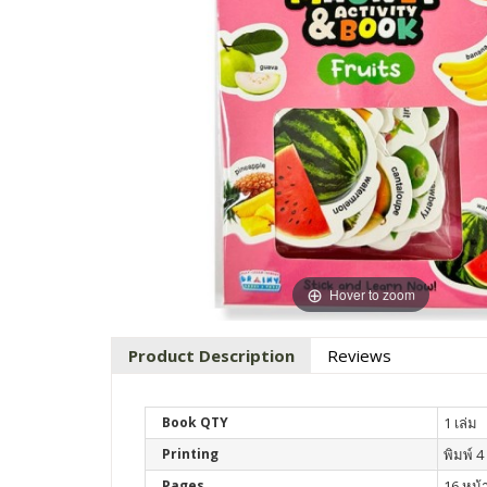
Hover to zoom
Product Description
Reviews
Book QTY
1 เล่ม
Printing
พิมพ์ 4 
Pages
16 หน้