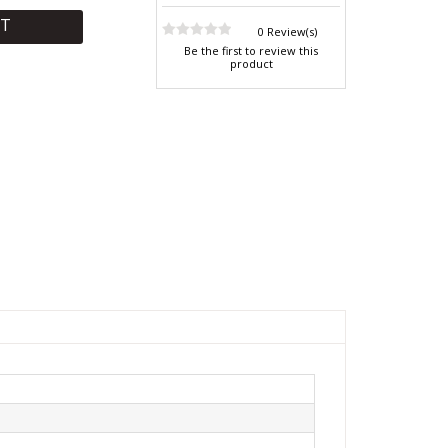
RT
0 Review(s)
Be the first to review this
product