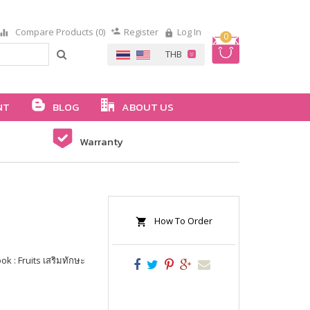
Compare Products (0)
Register
Log In
0
NT
BLOG
ABOUT US
Warranty
How To Order
ok : Fruits เสริมทักษะ