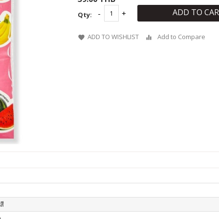
ADD TO CA
Qty:
ADD TO WISHLIST
Add to Compare
สี
า