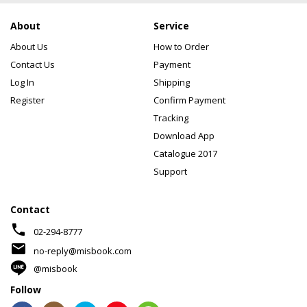
About
Service
About Us
How to Order
Contact Us
Payment
Log In
Shipping
Register
Confirm Payment
Tracking
Download App
Catalogue 2017
Support
Contact
phone
02-294-8777
mail
no-reply@misbook.com
@misbook
Follow