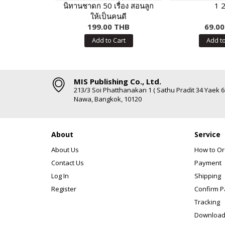
นิทานชาดก 50 เรื่อง สอนลูก
1 2
ให้เป็นคนดี
199.00 THB
69.0
Add to Cart
Add to
MIS Publishing Co., Ltd.
213/3 Soi Phatthanakan 1 ( Sathu Pradit 34 Yaek 
Nawa, Bangkok, 10120
About
Service
About Us
How to Or
Contact Us
Payment
Log In
Shipping
Register
Confirm 
Tracking
Download