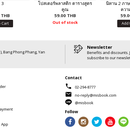
 3
โปสเตอร์พลาสติก ตารางสูตร
นิทาน 2 ภาษา
คูณ
ความ
0 THB
59.00 THB
59.0
Out of stock
 Cart
Add 
Newsletter
6 ), Bang Phong Phang, Yan
Benefits and discounts. 
subscribe to our newslet
Contact
phone
der
02-294-8777
mail
no-reply@misbook.com
@misbook
Payment
Follow
 App