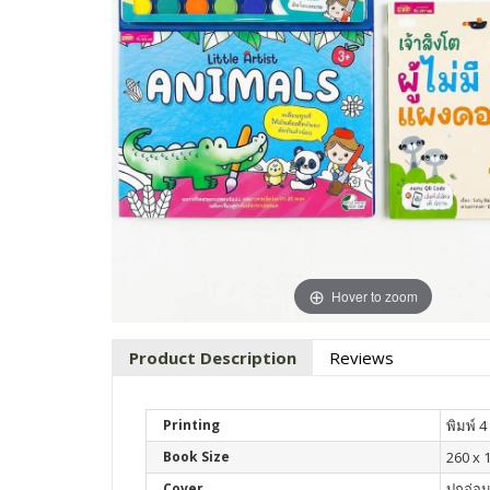
Hover to zoom
Product Description
Reviews
Printing
พิมพ์ 4 
Book Size
260 x 
Cover
ปกอ่อ