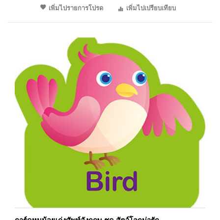
เพิ่มไปรายการโปรด
เพิ่มไปเปรียบเทียบ
การ์ดหนูน้อยเก่งศัพท์อังกฤษ ชุด สัตว์โลกน่ารัก