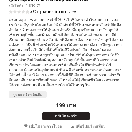
รหัสสินค้า : P-ENG-77
0 รีวิว
|
Be the first to review
ครอบคลุม 175 สถานการณ์ ที่ใช้จริงในชีวิตประจำวันรวมกว่า 1,200
ประโยค มีรูปประโยคพร้อมใช้ คำศัพท์ที่ใช้ในบทสนทนาสำหรับฝึกฟัง
สำเนียงเจ้าของภาษาให้คุ้นเคย สำหรับเพิ่มพูนทักษะภาษาอังกฤษให้
เชี่ยวชาญยิ่งขึ้น และฝึกออกเสียงได้ถูกต้องเหมือนเจ้าของภาษา มีผู้
เรียนภาษาอังกฤษจำนวนไม่น้อยที่ต้องการสื่อสารภาษาอังกฤษได้อย่าง
คล่องปาก วิธีหนึ่งที่จะช่วยให้สนทนาได้อย่างง่ายๆ คือ การฝึกพูดภาษา
อังกฤษจากเรื่องใกล้ตัว ที่เกิดขึ้นในชีวิตประจำวันอย่างสม่ำเสมอ
หนังสือและ MP3 ชุด “พูดอังกฤษอย่างง่าย พิชิตได้ทุกสถานการณ์” จึง
เหมาะสำหรับผู้เริ่มต้นฝึกพูดภาษาอังกฤษได้เป็นอย่างดี โดยรวบรวม
เรื่องราว ประโยคและบทสนทนาที่มักเกิดขึ้นในชีวิตประจำวันไว้
มากมาย นำเสนอในรูปแบบหนังสือ 4 สี เพื่อเพิ่มความน่าสนใจและช่วย
ให้จดจำเนื้อหาได้ง่าย นอกจากนี้ยังมีซีดีเสียงจากเจ้าของภาษาสำหรับ
ฝึกออกเสียงตาม พร้อมเสียงแปลไทยเพื่อให้ผู้เรียนเข้าใจและสามารถ
ใช้ภาษาอังกฤษเสมือนเป็นภาษาไทยได้ในทุกๆ วัน
ดูรายละเอียดเพิ่มเติม
199 บาท
หยิบใส่ตะกร้า
เพิ่มไปรายการโปรด
เพิ่มไปเปรียบเทียบ