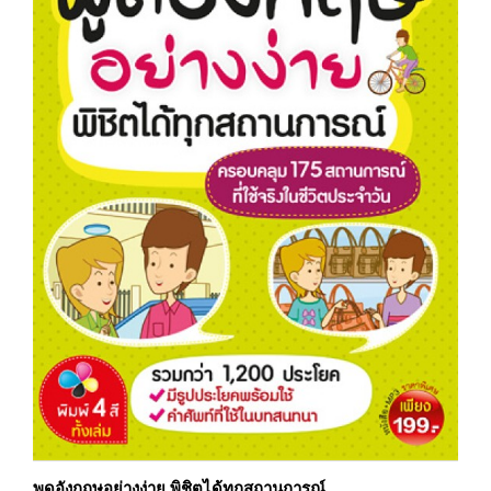
พูดอังกฤษอย่างง่าย พิชิตได้ทุกสถานการณ์