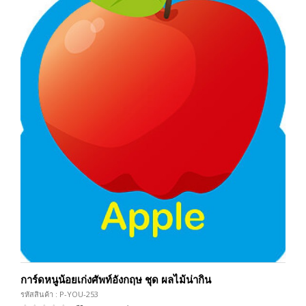
การ์ดหนูน้อยเก่งศัพท์อังกฤษ ชุด ผลไม้น่ากิน
รหัสสินค้า : P-YOU-253