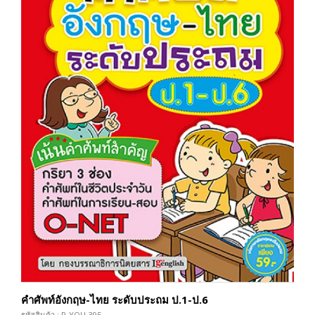
คำศัพท์อังกฤษ-ไทย ระดับประถม ป.1-ป.6
รหัสสินค้า : P-YOU-395