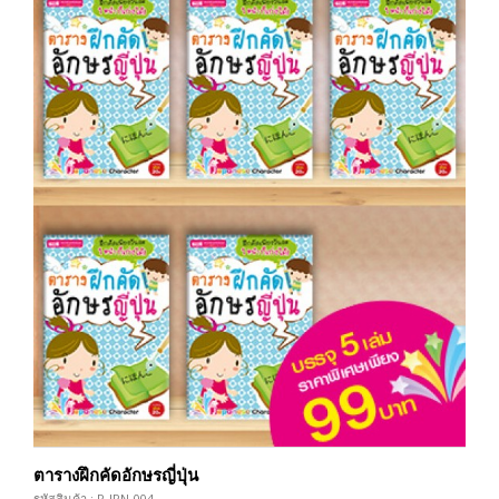
ตารางฝึกคัดอักษรญี่ปุ่น
รหัสสินค้า : P-JPN-004