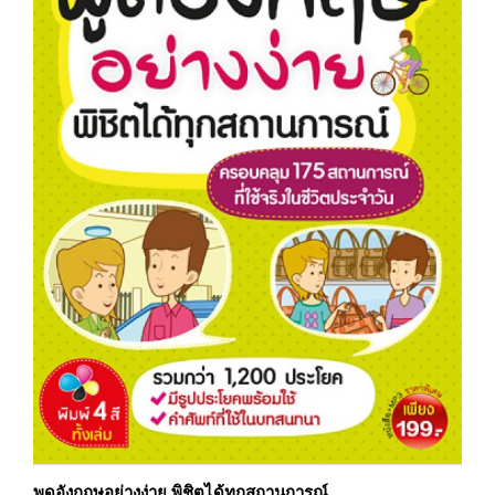
พูดอังกฤษอย่างง่าย พิชิตได้ทุกสถานการณ์