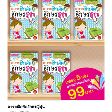
ตารางฝึกคัดอักษรญี่ปุ่น
Code : P-JPN-004