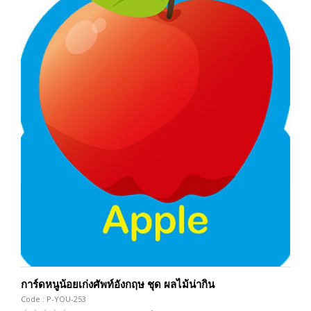
การ์ดหนูน้อยเก่งศัพท์อังกฤษ ชุด ผลไม้น่ากิน
Code : P-YOU-253