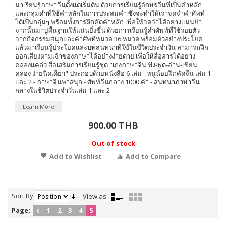
มาเรียนรู้ภาษาจีนตั้งแต่เริ่มต้น ด้วยการเรียนรู้อักษรจีนที่เป็นคำหลัก
และกลุ่มคำที่ใช้คำหลักในการประสมคำ ซึ่งจะทำให้เราจดจำคำศัพท์
ได้เป็นกลุ่มๆ พร้อมทั้งการฝึกคัดคำหลัก เพื่อให้จดจำได้อย่างแม่นยำ
จากนั้นมาปูพื้นฐานให้แน่นยิ่งขึ้น ด้วยการเรียนรู้คำศัพท์ที่ใช้รอบตัว
จากกิจกรรมสนุกและคำศัพท์หมวด 36 หมวด พร้อมตัวอย่างประโยค
แล้วมาเรียนรู้ประโยคและบทสนทนาที่ใช้ในชีวิตประจำวัน สามารถฝึก
ออกเสียงตามเจ้าของภาษาได้อย่างง่ายดาย เพื่อให้สื่อสารได้อย่าง
คล่องแคล่ว สื่อเสริมการเรียนรู้ชุด "เก่งภาษาจีน ฟัง-พูด-อ่าน-เขียน
คล่อง ง่ายนิดเดียว" ประกอบด้วยหนังสือ 6 เล่ม - หนูน้อยฝึกคัดจีน เล่ม 1
และ 2 - ภาษาจีนพาสนุก - ศัพท์จีนกลาง 1000 คำ - สนทนาภาษาจีน
กลางในชีวิตประจำวันเล่ม 1 และ 2
Learn More
900.00 THB
Out of stock
Add to Wishlist
Add to Compare
Sort By
View as:
Page:
1
2
3
4
5