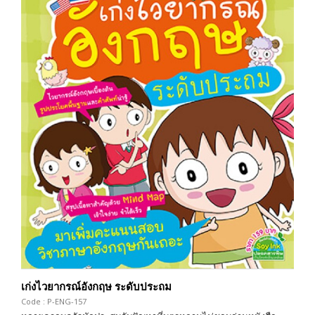
เก่งไวยากรณ์อังกฤษ ระดับประถม
Code : P-ENG-157