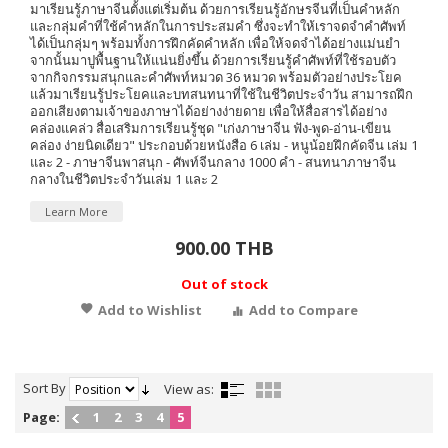
มาเรียนรู้ภาษาจีนตั้งแต่เริ่มต้น ด้วยการเรียนรู้อักษรจีนที่เป็นคำหลัก
และกลุ่มคำที่ใช้คำหลักในการประสมคำ ซึ่งจะทำให้เราจดจำคำศัพท์
ได้เป็นกลุ่มๆ พร้อมทั้งการฝึกคัดคำหลัก เพื่อให้จดจำได้อย่างแม่นยำ
จากนั้นมาปูพื้นฐานให้แน่นยิ่งขึ้น ด้วยการเรียนรู้คำศัพท์ที่ใช้รอบตัว
จากกิจกรรมสนุกและคำศัพท์หมวด 36 หมวด พร้อมตัวอย่างประโยค
แล้วมาเรียนรู้ประโยคและบทสนทนาที่ใช้ในชีวิตประจำวัน สามารถฝึก
ออกเสียงตามเจ้าของภาษาได้อย่างง่ายดาย เพื่อให้สื่อสารได้อย่าง
คล่องแคล่ว สื่อเสริมการเรียนรู้ชุด "เก่งภาษาจีน ฟัง-พูด-อ่าน-เขียน
คล่อง ง่ายนิดเดียว" ประกอบด้วยหนังสือ 6 เล่ม - หนูน้อยฝึกคัดจีน เล่ม 1
และ 2 - ภาษาจีนพาสนุก - ศัพท์จีนกลาง 1000 คำ - สนทนาภาษาจีน
กลางในชีวิตประจำวันเล่ม 1 และ 2
Learn More
900.00 THB
Out of stock
Add to Wishlist
Add to Compare
Sort By
View as:
Page:
1
2
3
4
5