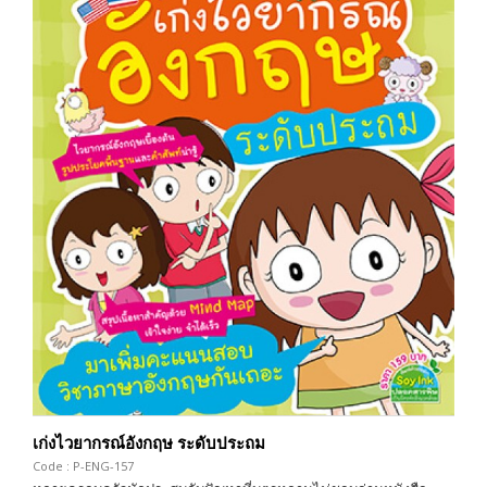
เก่งไวยากรณ์อังกฤษ ระดับประถม
Code : P-ENG-157