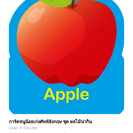
การ์ดหนูน้อยเก่งศัพท์อังกฤษ ชุด ผลไม้น่ากิน
Code : P-YOU-253