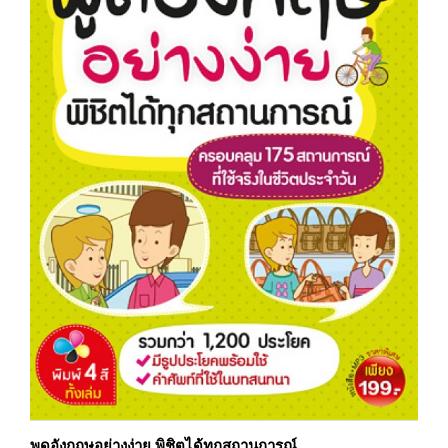
พูดอังกฤษอย่างง่าย พิชิตได้ทุกสถานการณ์