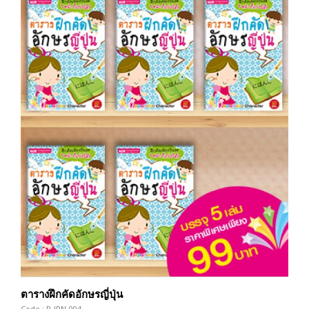
ตารางฝึกคัดอักษรญี่ปุ่น
Code : P-JPN-004