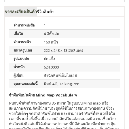
รายละเอียดสินค้า
รีวิวสินค้า
จำนวนหนังสือ
1
เนื้อใน
4 สีทั้งเล่ม
จำนวนหน้า
160 หน้า
ขนาดรูปเล่ม
222 x 248 x 13 มิลลิเมตร
รูปแบบปก
ปกแข็ง
น้ำหนัก
624.0000
ผู้เขียน
สำนักพิมพ์เอ็มไอเอส
จุดเด่นของเล่มนี้
พิมพ์ 4 สี, Talking Pen
จำศัพท์แม่นด้วย Mind Map Vocabulary
พบกับคำศัพท์ภาษาอังกฤษ 35 หมวด ในรูปแบบ Mind map หรือ
แผนภาพความคิดที่นำมาประยุกต์ใช้ในการสอนภาษาอังกฤษ ซึ่งจะ
ช่วยให้เด็กๆ จดจำคำศัพท์ได้ง่าย และสามารถจำศัพท์ทั้งหมวดได้ใน
เวลาที่รวดเร็วยิ่งขึ้น เนื่องจากคำศัพท์ในแต่ละหมวดมีความเชื่อมโยง
กันในหนังสือเล่มนี้ได้เน้นภาพประกอบที่มีสีสันสดใส เพื่อช่วยกระตุ้น
ความสนใจในการเรียนรู้ของเด็กๆ ได้เป็นอย่างดีจึงเหมาะเป็นคู่มือของ