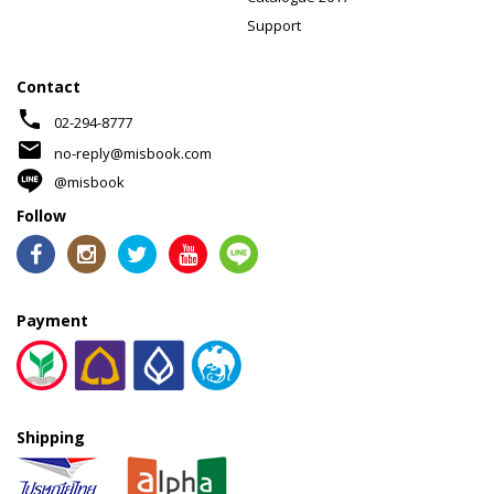
Support
Contact
phone
02-294-8777
mail
no-reply@misbook.com
@misbook
Follow
Payment
Shipping