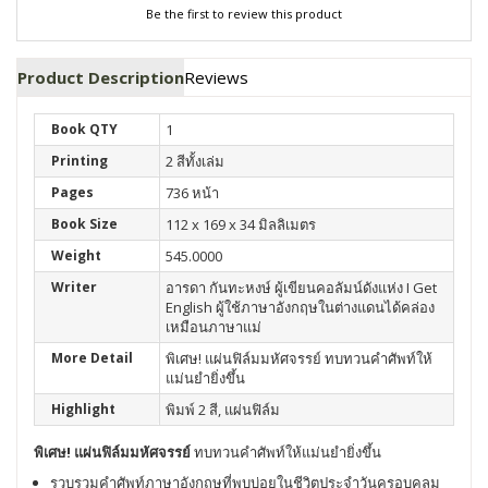
Be the first to review this product
Product Description
Reviews
Book QTY
1
Printing
2 สีทั้งเล่ม
Pages
736 หน้า
Book Size
112 x 169 x 34 มิลลิเมตร
Weight
545.0000
Writer
อารดา กันทะหงษ์ ผู้เขียนคอลัมน์ดังแห่ง I Get
English ผู้ใช้ภาษาอังกฤษในต่างแดนได้คล่อง
เหมือนภาษาแม่
More Detail
พิเศษ! แผ่นฟิล์มมหัศจรรย์ ทบทวนคำศัพท์ให้
แม่นยำยิ่งขึ้น
Highlight
พิมพ์ 2 สี, แผ่นฟิล์ม
พิเศษ! แผ่นฟิล์มมหัศจรรย์
ทบทวนคำศัพท์ให้แม่นยำยิ่งขึ้น
รวบรวมคำศัพท์ภาษาอังกฤษที่พบบ่อยในชีวิตประจำวันครอบคลุม