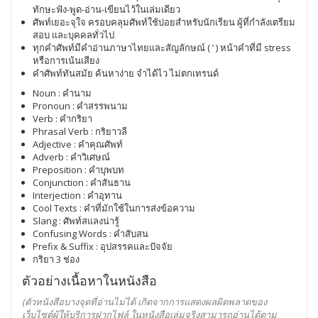
ทักษะฟัง-พูด-อ่าน-เขียนไว้ในเล่มเดียว
ศัพท์เยอะจุใจ ครอบคลุมศัพท์ใช้บ่อยสำหรับนักเรียน ผู้ที่กำลังเตรียม
สอบ และบุคคลทั่วไป
ทุกคำศัพท์มีคำอ่านภาษาไทยและสัญลักษณ์ ( ’ ) หน้าคำที่มี stress
หรือการเน้นเสียง
คำศัพท์ทันสมัย ค้นหาง่าย จำได้ไว ไม่ตกเทรนด์
Noun : คำนาม
Pronoun : คำสรรพนาม
Verb : คำกริยา
Phrasal Verb : กริยาวลี
Adjective : คำคุณศัพท์
Adverb : คำวิเศษณ์
Preposition : คำบุพบท
Conjunction : คำสันธาน
Interjection : คำอุทาน
Cool Texts : คำที่มักใช้ในการส่งข้อความ
Slang : ศัพท์สแลงน่ารู้
Confusing Words : คำสับสน
Prefix & Suffix : อุปสรรคและปัจจัย
กริยา 3 ช่อง
ตัวอย่างเนื้อหาในหนังสือ
(ตัวหนังสือบางจุดที่อ่านไม่ได้ เกิดจากการแสดงผลผิดพลาดของ
เว็บไซต์ผู้ให้บริการฝากไฟล์
ในหนังสือเล่มจริงสามารถอ่านได้ตาม