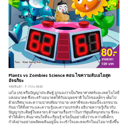
Plants vs Zombies Science ตอน ไขความลับเอไอสุด
อัจฉริยะ
รหัสสินค้า : P-YOU-0840
เอไอ (AI) หรือปัญญาประดิษฐ์ ถูกมองว่าเป็นวิทยาศาสตร์และเทคโนโลยี
แห่งอนาคต ซึ่งจะสร้างอนาคตให้กับมนุษยชาติ ในใจของเด็กๆ เต็มไป
ด้วยปริศนาและความน่าสงสัยมากมาย เหล่าพืชและซอมบี้จะยกขบวน
กันมาให้ทั้งสาระเเละความรู้และความบรรเทิง อธิบายความรู้เกี่ยวกับ
ปัญญาประดิษฐ์ในหลายๆ ด้านผ่านเรื่องราวในการ์ตูนที่สนุกสนาน ซึ่งจะ
ทำให้เด็กๆ หันมาสนใจที่จะเรียนรู้ หวังเป็นอย่างยิ่งว่าระหว่างที่เด็กๆ
กำลังอ่านอย่างเพลิดเพลินอยู่นั้น จะเข้าใจและหลงรักในเอไอมากยิ่งขึ้น