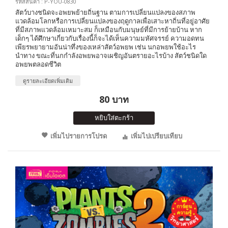
รหัสสินค้า : P-YOU-0830
สัตว์บางชนิดจะอพยพย้ายถิ่นฐาน ตามการเปลี่ยนแปลงของสภาพ
แวดล้อมโลกหรือการเปลี่ยนแปลงของฤดูกาลเพื่อเสาะหาถิ่นที่อยู่อาศัย
ที่มีสภาพเเวดล้อมเหมาะสม ก็เหมือนกับมนุษย์ที่มีการย้ายบ้าน หาก
เด็กๆ ได้ศึกษาเกี่ยวกับเรื่องนี้ก็จะได้เห็นความมหัศจรรย์ ความอดทน
เพียรพยายามอันน่าทึ่งของเหล่าสัตว์อพยพ เช่น นกอพยพใช้อะไร
นำทาง ขณะที่นกกำลังอพยพอาจเผชิญอันตรายอะไรบ้าง สัตว์ชนิดใด
อพยพตลอดชีวิต
ดูรายละเอียดเพิ่มเติม
80 บาท
หยิบใส่ตะกร้า
เพิ่มไปรายการโปรด
เพิ่มไปเปรียบเทียบ