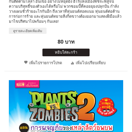
กันติดตามไล่ล่า อันเข่อ อย่างไม่หยุดยั้ง ฮีโร่เเห่งเมืองพืชจะพิสูจน์
ความบริสุทธิ์ของตัวเองได้หรือไม่ พวกซอมบี้ที่คอยยุยงปลุกปั่น กำลัง
วางแผนชั่วร้ายอะไรกันอีก ถึงเวลาที่หุ่นยนต์สอดแนม หุ่นยนต์ต่อต้าน
การก่อการร้าย และหุ่นยนต์ทยายสิ่งกีดขวางต้องออกมาแสดงฝีมือแล้ว
มาไขปริศนาไปพร้อมๆ กันเลย!
ดูรายละเอียดเพิ่มเติม
80 บาท
หยิบใส่ตะกร้า
เพิ่มไปรายการโปรด
เพิ่มไปเปรียบเทียบ