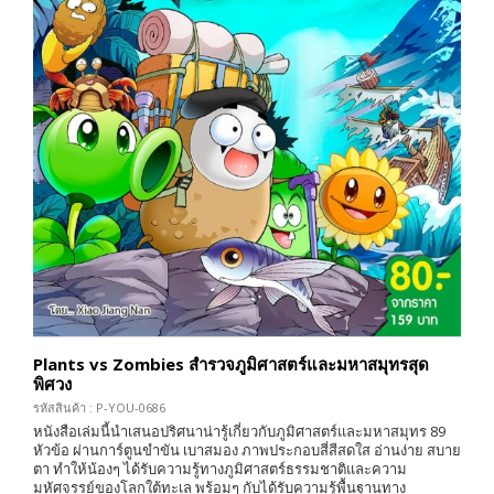
Plants vs Zombies สำรวจภูมิศาสตร์และมหาสมุทรสุด
พิศวง
รหัสสินค้า : P-YOU-0686
หนังสือเล่มนี้นำเสนอปริศนาน่ารู้เกี่ยวกับภูมิศาสตร์และมหาสมุทร 89
หัวข้อ ผ่านการ์ตูนขำขัน เบาสมอง ภาพประกอบสี่สีสดใส อ่านง่าย สบาย
ตา ทำให้น้องๆ ได้รับความรู้ทางภูมิศาสตร์ธรรมชาติและความ
มหัศจรรย์ของโลกใต้ทะเล พร้อมๆ กับได้รับความรู้พื้นฐานทาง