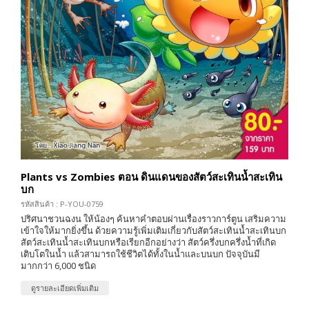
Plants vs Zombies ตอน ดินแดนของสัตว์สะเทินน้ำสะเทิน
บก
รหัสสินค้า : P-YOU-0759
ปริศนาชวนฉงน ให้น้องๆ ค้นหาคำตอบผ่านเรื่องราวการ์ตูน เสริมความ
เข้าใจให้มากยิ่งขึ้น ด้วยความรู้เพิ่มเติมเกี่ยวกับสัตว์สะเทินน้ำสะเทินบก
สัตว์สะเทินน้ำสะเทินบกหรือเรียกอีกอย่างว่า สัตว์ครึ่งบกครึ่งน้ำที่เกิด
เติบโตในน้ำ แล้วสามารถใช้ชีวิตได้ทั้งในน้ำและบนบก ปัจจุบันมี
มากกว่า 6,000 ชนิด
ดูรายละเอียดเพิ่มเติม