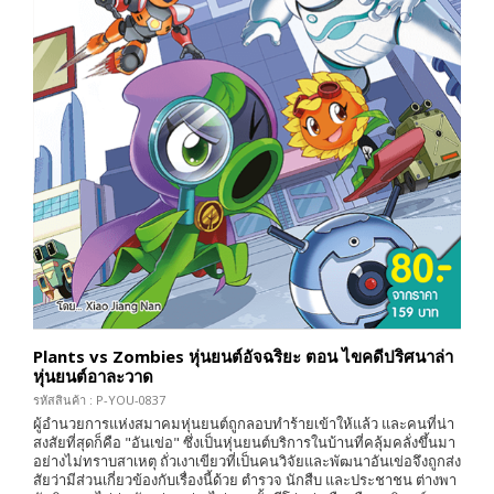
Plants vs Zombies หุ่นยนต์อัจฉริยะ ตอน ไขคดีปริศนาล่า
หุ่นยนต์อาละวาด
รหัสสินค้า : P-YOU-0837
ผู้อำนวยการแห่งสมาคมหุ่นยนต์ถูกลอบทำร้ายเข้าให้แล้ว และคนที่น่า
สงสัยที่สุดก็คือ "อันเข่อ" ซึ่งเป็นหุ่นยนต์บริการในบ้านที่คลุ้มคลั่งขึ้นมา
อย่างไม่ทราบสาเหตุ ถั่วเงาเขียวที่เป็นคนวิจัยและพัฒนาอันเข่อจึงถูกส่ง
สัยว่ามีส่วนเกี่ยวข้องกับเรื่องนี้ด้วย ตำรวจ นักสืบ และประชาชน ต่างพา