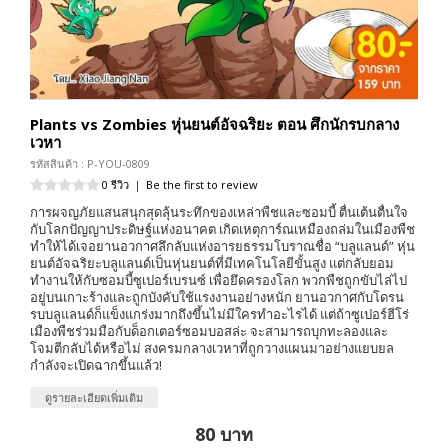
Plants vs Zombies หุ่นยนต์อัจฉริยะ ตอน ศึกนักรบกลาง
เวหา
รหัสสินค้า : P-YOU-0809
0 รีวิว
|
Be the first to review
การผจญภัยแสนสนุกสุดลุ้นระทึกของเหล่าพืชและซอมบี้ ตื่นเต้นตื่นใจ
กับโลกปัญญาประดิษฐ์แห่งอนาคต เกิดเหตุการ์ณเหมืองถล่มในเมืองพืช
ทำให้ได้เจอยานอวกาศลึกลับแห่งอารยธรรมโบราณชื่อ “บลูแลนด์” หุ่น
ยนต์อัจฉริยะบลูแลนด์เป็นหุ่นยนต์ที่มีเทคโนโลยีขั้นสูง แต่กลับยอม
ทำงานให้กับซอมบี้ซูเปอร์เบรนซ์ เพื่อยึดครองโลก พวกพืชถูกขับไล่ไป
อยู่บนเกาะร้างและถูกบังคับใช้เเรงงานอย่างหนัก ยานอวกาศกับโดรน
รบบลูแลนด์ก็แข็งแกร่งมากถึงขึ้นไม่มีใครทำอะไรได้ แต่ถ้าซูเปอร์ฮีโร่
เมืองพืชร่วมมือกับด็อกเตอร์ซอมบอสล่ะ จะสามารถบุกทะลองและ
โจมตีกลับได้หรือไม่ สงครมกลางเวหาที่ถูกวางแผนมาอย่างแยบยล
กำลังจะเปิดฉากขึ้นแล้ว!
ดูรายละเอียดเพิ่มเติม
80 บาท