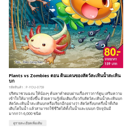
Plants vs Zombies ตอน ดินแดนของสัตว์สะเทินน้ำสะเทิน
บก
รหัสสินค้า : P-YOU-0759
ปริศนาชวนฉงน ให้น้องๆ ค้นหาคำตอบผ่านเรื่องราวการ์ตูน เสริมความ
เข้าใจให้มากยิ่งขึ้น ด้วยความรู้เพิ่มเติมเกี่ยวกับสัตว์สะเทินน้ำสะเทินบก
สัตว์สะเทินน้ำสะเทินบกหรือเรียกอีกอย่างว่า สัตว์ครึ่งบกครึ่งน้ำที่เกิด
เติบโตในน้ำ แล้วสามารถใช้ชีวิตได้ทั้งในน้ำและบนบก ปัจจุบันมี
มากกว่า 6,000 ชนิด
ดูรายละเอียดเพิ่มเติม