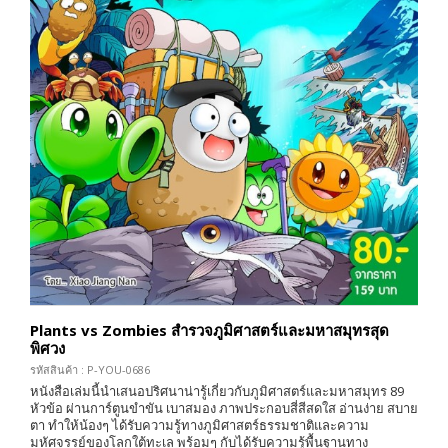
Plants vs Zombies สำรวจภูมิศาสตร์และมหาสมุทรสุด
พิศวง
รหัสสินค้า : P-YOU-0686
หนังสือเล่มนี้นำเสนอปริศนาน่ารู้เกี่ยวกับภูมิศาสตร์และมหาสมุทร 89
หัวข้อ ผ่านการ์ตูนขำขัน เบาสมอง ภาพประกอบสี่สีสดใส อ่านง่าย สบาย
ตา ทำให้น้องๆ ได้รับความรู้ทางภูมิศาสตร์ธรรมชาติและความ
มหัศจรรย์ของโลกใต้ทะเล พร้อมๆ กับได้รับความรู้พื้นฐานทาง