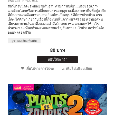
รหัสสินค้า : P-YOU-0830
สัตว์บางชนิดจะอพยพย้ายถิ่นฐาน ตามการเปลี่ยนแปลงของสภาพ
แวดล้อมโลกหรือการเปลี่ยนแปลงของฤดูกาลเพื่อเสาะหาถิ่นที่อยู่อาศัย
ที่มีสภาพเเวดล้อมเหมาะสม ก็เหมือนกับมนุษย์ที่มีการย้ายบ้าน หาก
เด็กๆ ได้ศึกษาเกี่ยวกับเรื่องนี้ก็จะได้เห็นความมหัศจรรย์ ความอดทน
เพียรพยายามอันน่าทึ่งของเหล่าสัตว์อพยพ เช่น นกอพยพใช้อะไร
นำทาง ขณะที่นกกำลังอพยพอาจเผชิญอันตรายอะไรบ้าง สัตว์ชนิดใด
อพยพตลอดชีวิต
ดูรายละเอียดเพิ่มเติม
80 บาท
หยิบใส่ตะกร้า
เพิ่มไปรายการโปรด
เพิ่มไปเปรียบเทียบ