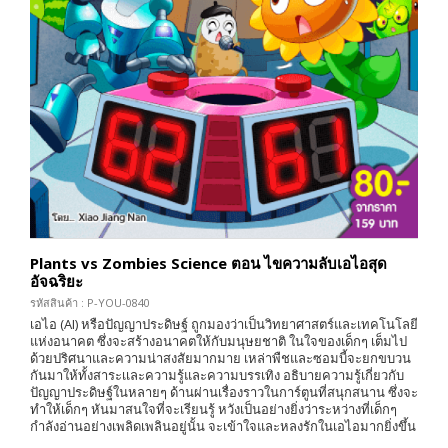
Plants vs Zombies Science ตอน ไขความลับเอไอสุด
อัจฉริยะ
รหัสสินค้า : P-YOU-0840
เอไอ (AI) หรือปัญญาประดิษฐ์ ถูกมองว่าเป็นวิทยาศาสตร์และเทคโนโลยี
แห่งอนาคต ซึ่งจะสร้างอนาคตให้กับมนุษยชาติ ในใจของเด็กๆ เต็มไป
ด้วยปริศนาและความน่าสงสัยมากมาย เหล่าพืชและซอมบี้จะยกขบวน
กันมาให้ทั้งสาระเเละความรู้และความบรรเทิง อธิบายความรู้เกี่ยวกับ
ปัญญาประดิษฐ์ในหลายๆ ด้านผ่านเรื่องราวในการ์ตูนที่สนุกสนาน ซึ่งจะ
ทำให้เด็กๆ หันมาสนใจที่จะเรียนรู้ หวังเป็นอย่างยิ่งว่าระหว่างที่เด็กๆ
กำลังอ่านอย่างเพลิดเพลินอยู่นั้น จะเข้าใจและหลงรักในเอไอมากยิ่งขึ้น