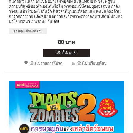
กันติดตามไล่ล่า อันเข่อ อย่างไม่หยุดยั้ง ฮีโร่เเห่งเมืองพืชจะพิสูจน์
ความบริสุทธิ์ของตัวเองได้หรือไม่ พวกซอมบี้ที่คอยยุยงปลุกปั่น กำลัง
วางแผนชั่วร้ายอะไรกันอีก ถึงเวลาที่หุ่นยนต์สอดแนม หุ่นยนต์ต่อต้าน
การก่อการร้าย และหุ่นยนต์ทยายสิ่งกีดขวางต้องออกมาแสดงฝีมือแล้ว
มาไขปริศนาไปพร้อมๆ กันเลย!
ดูรายละเอียดเพิ่มเติม
80 บาท
หยิบใส่ตะกร้า
เพิ่มไปรายการโปรด
เพิ่มไปเปรียบเทียบ