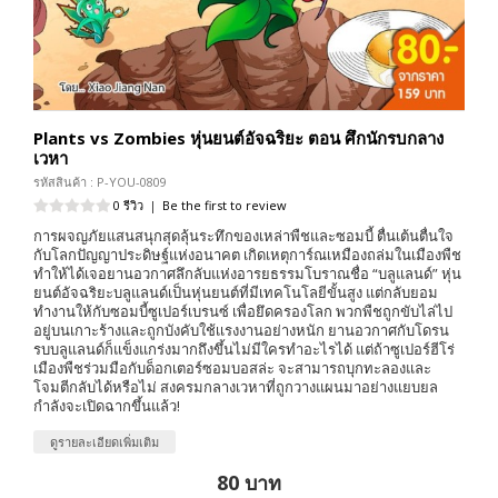
Plants vs Zombies หุ่นยนต์อัจฉริยะ ตอน ศึกนักรบกลาง
เวหา
รหัสสินค้า : P-YOU-0809
0 รีวิว
|
Be the first to review
การผจญภัยแสนสนุกสุดลุ้นระทึกของเหล่าพืชและซอมบี้ ตื่นเต้นตื่นใจ
กับโลกปัญญาประดิษฐ์แห่งอนาคต เกิดเหตุการ์ณเหมืองถล่มในเมืองพืช
ทำให้ได้เจอยานอวกาศลึกลับแห่งอารยธรรมโบราณชื่อ “บลูแลนด์” หุ่น
ยนต์อัจฉริยะบลูแลนด์เป็นหุ่นยนต์ที่มีเทคโนโลยีขั้นสูง แต่กลับยอม
ทำงานให้กับซอมบี้ซูเปอร์เบรนซ์ เพื่อยึดครองโลก พวกพืชถูกขับไล่ไป
อยู่บนเกาะร้างและถูกบังคับใช้เเรงงานอย่างหนัก ยานอวกาศกับโดรน
รบบลูแลนด์ก็แข็งแกร่งมากถึงขึ้นไม่มีใครทำอะไรได้ แต่ถ้าซูเปอร์ฮีโร่
เมืองพืชร่วมมือกับด็อกเตอร์ซอมบอสล่ะ จะสามารถบุกทะลองและ
โจมตีกลับได้หรือไม่ สงครมกลางเวหาที่ถูกวางแผนมาอย่างแยบยล
กำลังจะเปิดฉากขึ้นแล้ว!
ดูรายละเอียดเพิ่มเติม
80 บาท