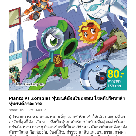
Plants vs Zombies หุ่นยนต์อัจฉริยะ ตอน ไขคดีปริศนาล่า
หุ่นยนต์อาละวาด
รหัสสินค้า : P-YOU-0837
ผู้อำนวยการแห่งสมาคมหุ่นยนต์ถูกลอบทำร้ายเข้าให้แล้ว และคนที่น่า
สงสัยที่สุดก็คือ "อันเข่อ" ซึ่งเป็นหุ่นยนต์บริการในบ้านที่คลุ้มคลั่งขึ้นมา
อย่างไม่ทราบสาเหตุ ถั่วเงาเขียวที่เป็นคนวิจัยและพัฒนาอันเข่อจึงถูกส่ง
สัยว่ามีส่วนเกี่ยวข้องกับเรื่องนี้ด้วย ตำรวจ นักสืบ และประชาชน ต่างพา