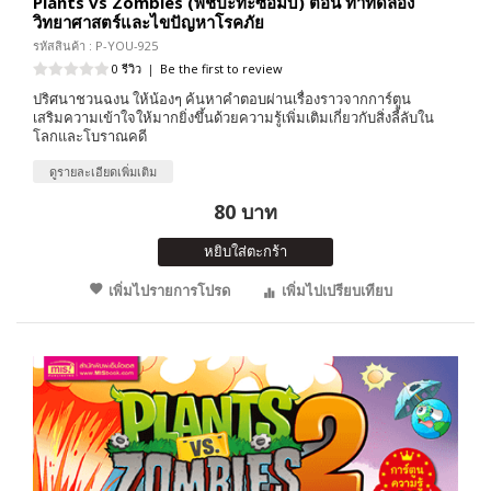
Plants vs Zombies (พืชปะทะซอมบี้) ตอน ท้าทดลอง
วิทยาศาสตร์และไขปัญหาโรคภัย
รหัสสินค้า : P-YOU-925
0 รีวิว
|
Be the first to review
ปริศนาชวนฉงน ให้น้องๆ ค้นหาคำตอบผ่านเรื่องราวจากการ์ตูน
เสริมความเข้าใจให้มากยิ่งขึ้นด้วยความรู้เพิ่มเติมเกี่ยวกับสิ่งลี้ลับใน
โลกและโบราณคดี
ดูรายละเอียดเพิ่มเติม
80 บาท
หยิบใส่ตะกร้า
เพิ่มไปรายการโปรด
เพิ่มไปเปรียบเทียบ