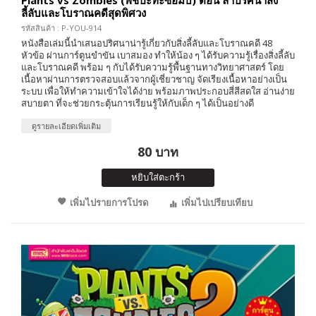
Plants vs Zombies (พืชปะทะซอมบี้) ตอน ล่าปริศนาสิ่ง
ลี้ลับและโบราณคดีสุดพิศวง
รหัสสินค้า : P-YOU-914
หนังสือเล่มนี้นำเสนอปริศนาน่ารู้เกี่ยวกับสิ่งลี้ลับและโบราณคดี 48
หัวข้อ ผ่านการ์ตูนขำขัน เบาสมอง ทำให้น้อง ๆ ได้รับความรู้เรื่องสิ่งลี้ลับ
และโบราณคดี พร้อม ๆ กับได้รับความรู้พื้นฐานทางวิทยาศาสตร์ โดย
เนื้อหาผ่านการตรวจสอบแล้วจากผู้เชี่ยวชาญ จัดเรียงเนื้อหาอย่างเป็น
ระบบ เพื่อให้ทำความเข้าใจได้ง่าย พร้อมภาพประกอบสี่สีสดใส อ่านง่าย
สบายตา ที่จะช่วยกระตุ้นการเรียนรู้ให้กับเด็ก ๆ ได้เป็นอย่างดี
ดูรายละเอียดเพิ่มเติม
80 บาท
หยิบใส่ตะกร้า
เพิ่มไปรายการโปรด
เพิ่มไปเปรียบเทียบ