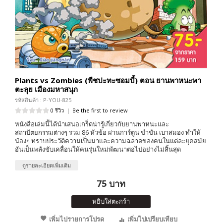
Plants vs Zombies (พืชปะทะซอมบี้) ตอน ยานพาหนะพา
ตะลุย เมืองมหาสนุก
รหัสสินค้า : P-YOU-825
0 รีวิว
|
Be the first to review
หนังสือเล่มนี้ได้นำเสนอเกร็ดน่ารู้เกี่ยวกับยานพาหนะและ
สถาปัตยกรรมต่างๆ รวม 86 หัวข้อ ผ่านการ์ตูน ขำขัน เบาสมอง ทำให้
น้องๆ ทราบประวัติความเป็นมาและความฉลาดของคนในแต่ละยุคสมัย
อันเป็นพลังขับเคลื่อนให้คนรุ่นใหม่พัฒนาต่อไปอย่างไม่สิ้นสุด
ดูรายละเอียดเพิ่มเติม
75 บาท
หยิบใส่ตะกร้า
เพิ่มไปรายการโปรด
เพิ่มไปเปรียบเทียบ