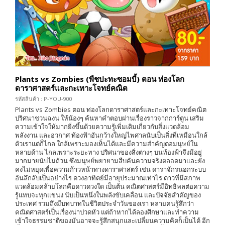
Plants vs Zombies (พืชปะทะซอมบี้) ตอน ท่องโลก
ดาราศาสตร์และกะเทาะโจทย์คณิต
รหัสสินค้า : P-YOU-900
Plants vs Zombies ตอน ท่องโลกดาราศาสตร์และกะเทาะโจทย์คณิต
ปริศนาชวนฉงน ให้น้องๆ ค้นหาคำตอบผ่านเรื่องราวจากการ์ตูน เสริม
ความเข้าใจให้มากยิ่งขึ้นด้วยความรู้เพิ่มเติมเกี่ยวกับสิ่งแวดล้อม
พลังงาน และอวกาศ ท้องฟ้าอันกว้างใหญ่ไพศาลนับเป็นสิ่งที่เหมือนใกล้
ตัวเราแต่ก็ไกล ใกล้เพราะมองเห็นได้และมีความสำคัญต่อมนุษย์ใน
หลายด้าน ไกลเพราะระยะทาง ปริศนาของสิ่งต่างๆ บนท้องฟ้าจึงมีอยู่
มากมายนับไม่ถ้วน ซึ่งมนุษย์พยายามสืบค้นความจริงตลอดมาและยัง
คงไม่หยุดเพื่อความก้าวหน้าทางดาราศาสตร์ เช่น ดาราจักรนอกระบบ
อันลึกลับเป็นอย่างไร ดวงอาทิตย์มีอายุประมาณเท่าไร ดาวที่มีสภาพ
แวดล้อมคล้ายโลกคือดาวดวงใด เป็นต้น คณิตศาสตร์มีอิทธิพลต่อความ
รู้แทบจะทุกแขนง นับเป็นหนึ่งในพลังขับเคลื่อน และปัจจัยสำคัญของ
ประเทศ รวมถึงมีบทบาทในชีวิตประจำวันของเรา หลายคนรู้สึกว่า
คณิตศาสตร์เป็นเรื่องน่าปวดหัว แต่ถ้าหากได้ลองศึกษาและทำความ
เข้าใจธรรมชาติของมันอาจจะรู้สึกสนุกและเปลี่ยนความคิดก็เป็นได้ อีก