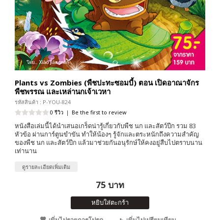
Plants vs Zombies (พืชปะทะซอมบี้) ตอน เปิดอาณาจักร
พืชพรรณ และเหล่านกเจ้าเวหา
รหัสสินค้า : P-YOU-824
0 รีวิว
|
Be the first to review
หนังสือเล่มนี้ได้นำเสนอเกร็ดน่ารู้เกี่ยวกับพืช นก และสัตว์ปีก รวม 83
หัวข้อ ผ่านการ์ตูนขำขัน ทำให้น้องๆ รู้จักและตระหนักถึงความสำคัญ
ของพืช นก และสัตว์ปีก แล้วมาช่วยกันอนุรักษ์ให้คงอยู่สืบไปตราบนาน
เท่านาน
ดูรายละเอียดเพิ่มเติม
75 บาท
หยิบใส่ตะกร้า
เพิ่มไปรายการโปรด
เพิ่มไปเปรียบเทียบ