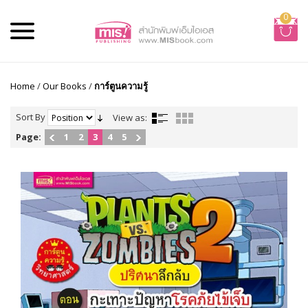
0
Home
/
Our Books
/
การ์ตูนความรู้
Sort By
View as:
Page:
1
2
3
4
5