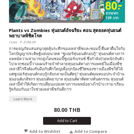
Plants vs Zombies หุ่นยนต์อัจฉริยะ ตอน สุดยอดหุ่นยนต์
พยาบาลพิชิตโรค
Code : P-ZOM-09
การผจญภัยแสนสนุกสุดลุ้นระทึกของเหล่าพืชและซอมบี้ ตื่นตาตื่นใจกับ
โลกปัญญาประดิษฐ์แห่งอนาคต "ซูเปอร์หุ่นยนต์กอบกู้" หุ่นยนต์ทางการ
แพทย์ความสามารถสูงโดนซอมบี้ซูเปอร์เบรนซ์ ซึ่งกำลังป่วยหนักจับตัว
ไป พวกซอมบี้วางแผนร้ายจำทำลายหุ่นยนต์ทางการแพทย์ในเมืองพืช
เหล่าฮีโร่จึงต้องรับมือกับศึกใหญ่เพื่อปกป้องชีวิตของชาวเมืองพืชให้ได้
แต่ซูเปอร์หุ่นยนต์กอบกู้กลับกลายเป็นศัตรู? หุ่นยนต์คุณหมอประจำบ้าน
หุ่นยนต์เภสัชกร หุ่นยนต์พยาบาล หุ่นยนต์ผ่าตัดทางทันตกรรม หุ่นยนต์
เหล่านี้ทำให้เกิดการเปลี่ยนแปลงทางการแพทย์อย่างไรบ้าง เรามาเรียน
รู้พร้อมกับเอาใจช่วยเหล่าพืชกันดีกว่า!
Learn More
80.00 THB
Add to Cart
Add to Wishlist
Add to Compare