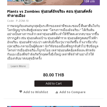
Plants vs Zombies หุ่นยนต์อัจฉริยะ ตอน หุ่นยนต์คลั่ง
ทำลายเมือง
Code : P-ZOM-10
การผจญภัยแสนสนุกสุดลุ้นระทึกของเหล่าพืชและซอมบี้ ตื่นตาตื่นใจกับ
โลกปัญญาประดิษฐ์แห่งอนาคต "โครงการเมืองอัจฉริยะ" ได้เริ่มต้น
อย่างเป็นทางการแล้ว! เหล่าหุ่นยนต์ที่จะทำให้ชีวิตสะดวกสบายมากขึ้น
ปรากฏตัว เช่น หุ่นยนต์แม่บ้าน หุ่นยนต์ตำรวจ หุ่นยนต์สกูตเตอร์ไฟฟ้า
อัจฉริยะ หุ่นยนต์ช่างปะปา แต่กลับมีเรื่องวุ่นวายเกิดขึ้น ถั่วเงาเขียวกับ
เปลวสุริยะกลายเป็นผู้ต้องหา นักวิจัยของเมืองพืชถูกจับตัวไป ชิปข้อมูล
โครงการเมืองอัจฉริยะก็ถูกขโมย เหล่าหุ่นยนต์คลุ้มคลั่งและหักหลัง
กันเอง เมืองพืชกำลังเกิดวิกฤตครั้งยิ่งใหญ่ เหล่าพืชจำทำอย่างไรให้
เมืองกลับมาสงบสุขอีกครั้ง
Learn More
80.00 THB
Add to Cart
Add to Wishlist
Add to Compare