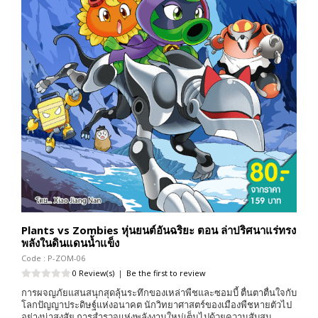
Plants vs Zombies หุ่นยนต์อันฉริยะ ตอน ล่าปริศนาแร่ทรง
พลังในดินแดนน้ำแข็ง
Code : P-ZOM-06
0 Review(s)
|
Be the first to review
การผจญภัยแสนสนุกสุดลุ้นระทึกของเหล่าพืชและซอมบี้ ตื่นตาตื่นใจกับ
โลกปัญญาประดิษฐ์แห่งอนาคต นักวิทยาศาสตร์ของเมืองพืชหายตัวไป
อย่างน่าสงสัย การสำรวจแห่งพลังงานใหม่เต็มไปด้วยความสับสน