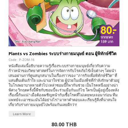
Plants vs Zombies ระบบร่างกายมนุษย์ ตอน ผู้พิทักษ์ชีวิต
Code : P-ZOM-16
หนังสือเล่มนี้อธิบายความรู้เรื่องระบบร่างกายมนุษย์เกี่ยวกับความ
ก้าวหน้าของวิทยาศาสตร์ในการจัดการกับโรคภัยไข้เจ็บต่างๆ โดยนำ
เสนอผ่านการ์ตูนสนุกสนานในเรื่องราวของ "ภารกิจเพื่อพิทักษ์ชีวิต" ที่
แสนตื่นเต้นเร้าใจ และน่าเอาใจช่วย ผู้ป่วยในเมืองพืชที่กำลังรักษาตัวอยู่
ในโรงพยาบาลหายตัวไป เหล่าซอมบี้ก็พากันช่วย เป็นโรคหนึ่งอย่างน่า
พิศวง วิกฤตครั้งนี้พืชกับซอมบี้จะร่วมมือกันแก้ไข ใครเป็นผู้อยู่เบื้องหลัง
เรื่องนี้กันแน่? เมื่อต้องเผชิญหน้ากับเชื้อโรคที่ไม่เคยพบเจอมาก่อน ทีม
แพทย์จะเอาชนะมันได้อย่างไร? มาหาคำตอบและเรียนรู้สิ่งที่น่าสนใจ
เกี่ยวกับร่างกายมนุษย์ไปพร้อมกันเลยดีกว่า!
Learn More
80.00 THB