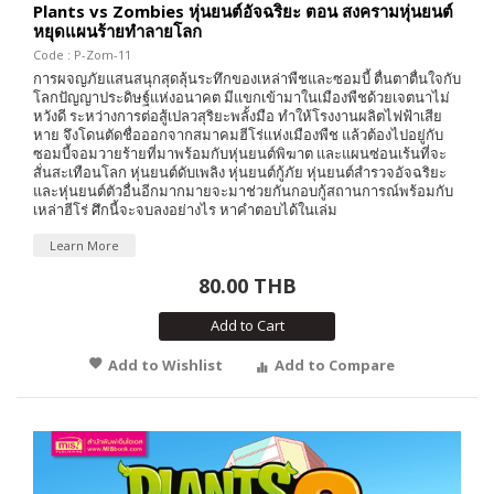
Plants vs Zombies หุ่นยนต์อัจฉริยะ ตอน สงครามหุ่นยนต์
หยุดแผนร้ายทำลายโลก
Code : P-Zom-11
การผจญภัยแสนสนุกสุดลุ้นระทึกของเหล่าพืชและซอมบี้ ตื่นตาตื่นใจกับ
โลกปัญญาประดิษฐ์แห่งอนาคต มีแขกเข้ามาในเมืองพืชด้วยเจตนาไม่
หวังดี ระหว่างการต่อสู้เปลวสุริยะพลั้งมือ ทำให้โรงงานผลิตไฟฟ้าเสีย
หาย จึงโดนตัดชื่อออกจากสมาคมฮีโร่เเห่งเมืองพืช แล้วต้องไปอยู่กับ
ซอมบี้จอมวายร้ายที่มาพร้อมกับหุ่นยนต์พิฆาต และแผนซ่อนเร้นที่จะ
สั่นสะเทือนโลก หุ่นยนต์ดับเพลิง หุ่นยนต์กู้ภัย หุ่นยนต์สำรวจอัจฉริยะ
และหุ่นยนต์ตัวอื่นอีกมากมายจะมาช่วยกันกอบกู้สถานการณ์พร้อมกับ
เหล่าฮีโร่ ศึกนี้จะจบลงอย่างไร หาคำตอบได้ในเล่ม
Learn More
80.00 THB
Add to Cart
Add to Wishlist
Add to Compare