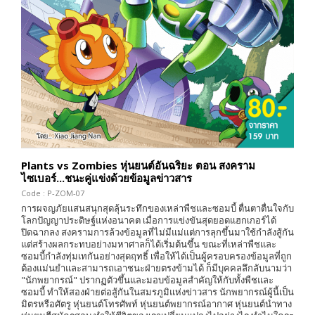
Plants vs Zombies หุ่นยนต์อันฉริยะ ตอน สงคราม
ไซเบอร์...ชนะคู่แข่งด้วยข้อมูลข่าวสาร
Code : P-ZOM-07
การผจญภัยแสนสนุกสุดลุ้นระทึกของเหล่าพืชและซอมบี้ ตื่นตาตื่นใจกับ
โลกปัญญาประดิษฐ์แห่งอนาคต เมื่อการแข่งขันสุดยอดแฮกเกอร์ได้
ปิดฉากลง สงครามการล้วงข้อมูลที่ไม่มีแม่แต่การลุกขึ้นมาใช้กำลังสู้กัน
แต่สร้างผลกระทบอย่างมหาศาลก็ได้เริ่มต้นขึ้น ขณะที่เหล่าพืชและ
ซอมบี้กำลังทุ่มเทกันอย่างสุดฤทธิ์ เพื่อให้ได้เป็นผู้ครอบครองข้อมูลที่ถูก
ต้องแม่นยำและสามารถเอาชนะฝ่ายตรงข้ามได้ ก็มีบุคคลลึกลับนามว่า
"นักพยากรณ์" ปรากฏตัวขึ้นและมอบข้อมูลสำคัญให้กับทั้งพืชและ
ซอมบี้ ทำให้สองฝ่ายต่อสู้กันในสมรภูมิแห่งข่าวสาร นักพยากรณ์ผู้นี้เป็น
มิตรหรือศัตรู หุ่นยนต์โทรศัพท์ หุ่นยนต์พยากรณ์อากาศ หุ่นยนต์นำทาง