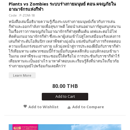
Plants vs Zombies ระบบร่างกายมนุษย์ ตอน ผจญภัยใน
อาณาจักรแห่งกีฬา
Code : P-ZOM-18
หนังสือเล่มนี้อธิบายความรู้เรื่องระบบร่างกายมนุษย์เกี่ยวกับการเล่น
กีฬาและออกกำลังกายเพื่อสุขภาพดี โดยนำเสนอผ่านการ์ตูนสนุกสนาน
ในเรื่องราวการผจญภัยในอาณาจักรกีฬาสุดตื่นเต้น เดฟและตอไม้ไฟ
คิดค้นเกมอาณาจักรกีฬา ซึ่งจะพาผู้เล่นเข้าไปสู่โลกเสมือนจริงแห่งการ
เล่นกีฬาระดับโอลิมปิก! เหล่าพืชต่างมุ่งมั่น แข่งขันกันทำภารกิจทดสอบ
ความแข็งแกร่งของร่างกาย แล้วมุ่งหน้าสู่การประลองฝีมือกับราชากีฬา
ไร้เทียมทาน แต่พวกซอมบี้ก็ร่วมมือกับบุคคลลึกลับ แอบลักลอบเข้ามา
ในเกม เหล่าพืชจะเอาชนะซอมบี้ได้หรือไม่ การประชันกับราชากีฬาไร้
เทียมทานจะเป็นอย่างไร มาหาคำตอบและเรียนรู้สิ่งที่น่าสนใจเกี่ยวกัย
ร่างกายมนุษย์ไปพร้อมกันเลยดีกว่า!
Learn More
80.00 THB
Add to Cart
Add to Wishlist
Add to Compare