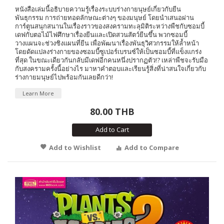
หนังสือเล่มนี้อธิบายความรู้เรื่องระบบร่างกายนุษย์เกี่ยวกับยีน
พันธุกรรม การถ่ายทอดลักษณะต่างๆ ของมนุษย์ โดยนำเสนอผ่าน
การ์ตูนสนุกสนานในเรื่องราวของสงครามทะลุมิติระหว่างพืชกับซอมบี้
เดฟกับตอไม้ไฟศึกษาเรื่องยีนและเปิดสวนสัตว์ยีนขึ้น พวกซอมบี้
วางแผนจะช่วงชิงแผนที่ยีน เพื่อพัฒนาเรื่องพันธุวิศวกรรมให้ล้ำหน้า
โดยดัดแปลงร่างกายของซอมบี้ซูเปอร์เบรนซ์ให้เป็นซอมบี้ที่แข็งแกร่ง
ที่สุด ในขณะเดียวกันกลับมีเดฟอีกคนหนึ่งปรากฏตัว!? เหล่าพืชจะรับมือ
กับสงครามครั้งนี้อย่างไร มาหาคำตอบและเรียนรู้สิ่งที่น่าสนใจเกี่ยวกับ
ร่างกายมนุษย์ไปพร้อมกันเลยดีกว่า!
Learn More
80.00 THB
Add to Cart
Add to Wishlist
Add to Compare