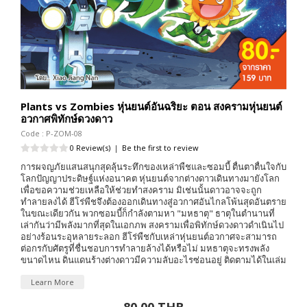
Plants vs Zombies หุ่นยนต์อันฉริยะ ตอน สงครามหุ่นยนต์
อวกาศพิทักษ์ดวงดาว
Code : P-ZOM-08
0 Review(s)
|
Be the first to review
การผจญภัยแสนสนุกสุดลุ้นระทึกของเหล่าพืชและซอมบี้ ตื่นตาตื่นใจกับ
โลกปัญญาประดิษฐ์แห่งอนาคต หุ่นยนต์จากต่างดาวเดินทางมายังโลก
เพื่อขอความช่วยเหลือให้ช่วยทำสงคราม มิเช่นนั้นดาวอาจจะถูก
ทำลายลงได้ ฮีโร่พืชจึงต้องออกเดินทางสู่อวกาศอันไกลโพ้นสุดอันตราย
ในขณะเดียวกัน พวกซอมบี้ก็กำลังตามหา "มหธาตุ" ธาตุในตำนานที่
เล่ากันว่ามีพลังมากที่สุดในเอกภพ สงครามเพื่อพิทักษ์ดวงดาวดำเนินไป
อย่างร้อนระอุหลายระลอก ฮีโร่พืชกับเหล่าหุ่นยนต์อวกาศจะสามารถ
ต่อกรกับศัตรูที่ชื่นชอบการทำลายล้างได้หรือไม่ มหธาตุจะทรงพลัง
ขนาดไหน ดินแดนร้างต่างดาวมีความลับอะไรซ่อนอยู่ ติดตามได้ในเล่ม
Learn More
80.00 THB