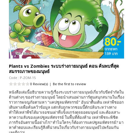
Plants vs Zombies ระบบร่างกายมนุษย์ ตอน ค้นพบที่สุด
สมรรถภาพของมนุษย์
Code : P-ZOM-15
0 Review(s)
|
Be the first to review
หนังสือเล่มนี้อธิบายความรู้เรื่องระบบร่างกายมนุษย์เกี่ยวกับขีดจำกัดใน
ด้านต่างๆ ของร่างกายมนุษย์ โดยนำเสนอผ่านการ์ตูนสนุกสนานในเรื่อง
ราวการผจญภัยตามหา "แคปซูลมหัศจรรย์" อันน่าตื่นเต้น เหล่าพืชออก
เดินทางเพื่อค้นคว้าข้อมูล แต่กลับถูกพวกซอมบี้ดักปล้นระหว่างทาง
ทำให้เหล่าพืชได้มาเจอชนเผ่าที่แข็งแกร่งดุจยอดมนุษย์ และต้องเสาะ
หาความลับของแคปซูลมหัศจรรย์ ในพื้นที่ต้องห้าม เหล่าพืชจะพิชิต
ภารกิจอันตรายนี้อย่างไร? ทำไมใครๆ ก็ต้องการแคปซูลมหัศจรรย์? มา
หาคำตอบและเรียนรู้สิ่งที่น่าสนใจเกี่ยวกับร่างกายมนุษย์ไปพร้อมกัน
เลยดีกว่า!