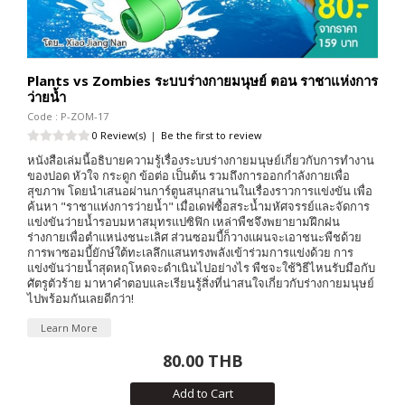
Plants vs Zombies ระบบร่างกายมนุษย์ ตอน ราชาแห่งการ
ว่ายน้ำ
Code : P-ZOM-17
0 Review(s)
|
Be the first to review
หนังสือเล่มนี้อธิบายความรู้เรื่องระบบร่างกายมนุษย์เกี่ยวกับการทำงาน
ของปอด หัวใจ กระดูก ข้อต่อ เป็นต้น รวมถึงการออกกำลังกายเพื่อ
สุขภาพ โดยนำเสนอผ่านการ์ตูนสนุกสนานในเรื่องราวการแข่งขัน เพื่อ
ค้นหา "ราชาแห่งการว่ายน้ำ" เมื่อเดฟซื้อสระน้ำมหัศจรรย์และจัดการ
แข่งขันว่ายน้ำรอบมหาสมุทรแปซิฟิก เหล่าพืชจึงพยายามฝึกฝน
ร่างกายเพื่อตำแหน่งชนะเลิศ ส่วนซอมบี้ก็วางแผนจะเอาชนะพืชด้วย
การพาซอมบี้ยักษ์ใต้ทะเลลึกแสนทรงพลังเข้าร่วมการแข่งด้วย การ
แข่งขันว่ายน้ำสุดหฤโหดจะดำเนินไปอย่างไร พืชจะใช้วิธีไหนรับมือกับ
ศัตรูตัวร้าย มาหาคำตอบและเรียนรู้สิ่งที่น่าสนใจเกี่ยวกับร่างกายมนุษย์
ไปพร้อมกันเลยดีกว่า!
Learn More
80.00 THB
Add to Cart