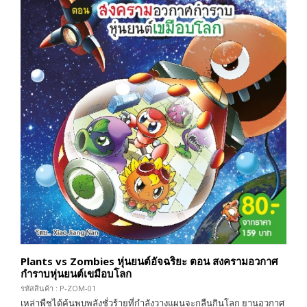
Plants vs Zombies หุ่นยนต์อัจฉริยะ ตอน สงครามอวกาศ
กำราบหุ่นยนต์เขมือบโลก
รหัสสินค้า : P-ZOM-01
เหล่าพืชได้ค้นพบพลังชั่วร้ายที่กำลังวางแผนจะกลืนกินโลก ยานอวกาศ