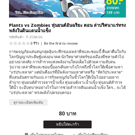
Plants vs Zombies หุ่นยนต์อันฉริยะ ตอน ล่าปริศนาแร่ทรง
พลังในดินแดนน้ำแข็ง
รหัสสินค้า : P-ZOM-06
0 รีวิว
|
Be the first to review
การผจญภัยแสนสนุกสุดลุ้นระทึกของเหล่าพืชและซอมบี้ ตื่นตาตื่นใจกับ
โลกปัญญาประดิษฐ์แห่งอนาคต นักวิทยาศาสตร์ของเมืองพืชหายตัวไป
อย่างน่าสงสัย การสำรวจแห่งพลังงานใหม่เต็มไปด้วยความสับสน
วุ่นวาย เหล่าพืชและซอมบี้ออกเดินทางไปไกลถึงขั้วโลกใต้เพื่อตามหา
"แร่ประหลาด" แต่มันคือแร่ที่มีพลังงานมหาศาลหรือ "สัตว์ประหลาด"
ที่แสนอันตรายกันแน่ ภารกิจผจญภัยในขั้วโลกใต้เป็นไปอย่างอยาก
ลำบาก หุ่นยนต์สำรวจธารน้ำแข็ง หุ่นยนต์เจาะน้ำแข็ง หุ่นยนต์สำรวจ
ใต้น้ำ จะมีบทบาทอย่างไรในการช่วยสำรวจดินเเดนน้ำแข็ง ใคร... จะได้
"แร่ประหลาด" ทรงพลังไปครอบครอง
ดูรายละเอียดเพิ่มเติม
80 บาท
หยิบใส่ตะกร้า