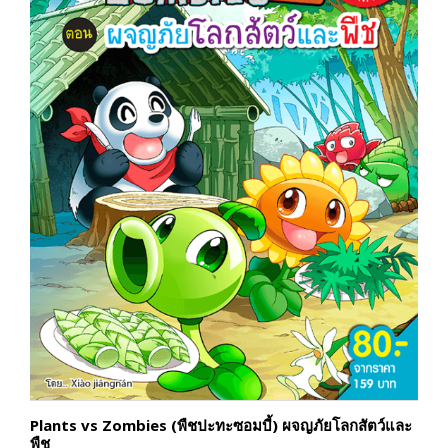
Plants vs Zombies (พืชปะทะซอมบี้) ผจญภัยโลกสัตว์และ
พืช