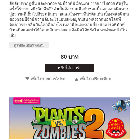
ลึกลับปรากฏขึ้น และพาตัวซอมบี้จิ๋วที่มีเงื่อนงำบางอย่างไปด้วย ศัตรูใน
ครั้งนี้ร้ายกาจยิ่งนัก พืชจึงจำเป็นต้องร่วมมือกับซอมบี้ และออกเดินทาง
สู่อวกาศที่เต็มไปด้วยภยันตรายและเรื่องราวที่น่าตื่นเต้น เบื้องหลังตัวตน
ของซอมบี้จิ๋วมีความลับอะไรแอบแฝงอยู่กันแน่ พลังจากนอกโลกที่
ต้องการจะกลืนกินโลกคืออะไร เหล่าพืชและซอมบี้จะสามารถพิทักษ์
บ้านเกิดและทำให้โลกกลับมาสงบสุขดังเดิมได้หรือไม่ หาคำตอบได้ใน
เล่ม
ดูรายละเอียดเพิ่มเติม
80 บาท
หยิบใส่ตะกร้า
เพิ่มไปรายการโปรด
เพิ่มไปเปรียบเทียบ