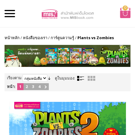
0
หน้าหลัก
/
หนังสือของเรา
/
การ์ตูนความรู้
/
Plants vs Zombies
เรียงตาม
ดูในมุมมอง:
หน้า:
1
2
3
4