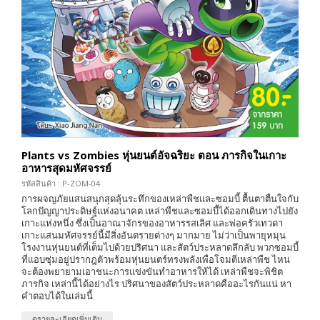
Plants vs Zombies หุ่นยนต์อัจฉริยะ ตอน ภารกิจในเกาะ
อาหารสุดมหัศจรรย์
รหัสสินค้า : P-ZOM-04
การผจญภัยแสนสนุกสุดลุ้นระทึกของเหล่าพืชและซอมบี้ ตื้นตาตื่นใจกับ
โลกปัญญาประดิษฐ์แห่งอนาคต เหล่าพืชและซอมบี้ได้ออกเดินทางไปยัง
เกาะเเห่งหนึ่ง ซึ่งเป็นอาณาจักรของอาหารรสเลิศ และพ่อครัวเทวดา
เกาะแสนมหัศจรรย์นี้มีสิ่งอันตรายต่างๆ มากมาย ไม่ว่าเป็นพายุหมุน
โรงงานหุ่นยนต์ที่เต็มไปด้วยปริศนา และสัตว์ประหลาดลึกลับ พวกซอมบี้
ที่แอบซุ่มอยู่ปรากฎตัวพร้อมหุ่นยนตร์ทรงพลังเพื่อโจมตีเหล่าพืช ไหน
จะต้องพยายามเอาชนะการแข่งขันทำอาหารให้ได้ เหล่าพืชจะพิชิต
ภารกิจ เหล่านี้ได้อย่างไร ปริศนาของสัตว์ประหลาดคืออะไรกันแน่ หา
คำตอบได้ในเล่มนี้
ดูรายละเอียดเพิ่มเติม