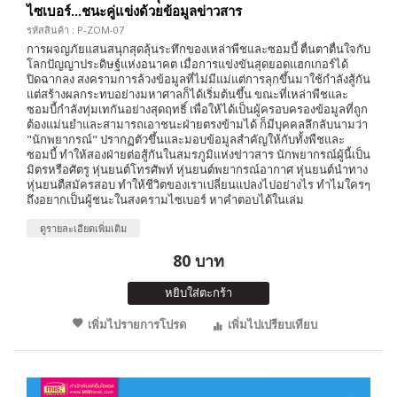
ไซเบอร์...ชนะคู่แข่งด้วยข้อมูลข่าวสาร
รหัสสินค้า : P-ZOM-07
การผจญภัยแสนสนุกสุดลุ้นระทึกของเหล่าพืชและซอมบี้ ตื่นตาตื่นใจกับ
โลกปัญญาประดิษฐ์แห่งอนาคต เมื่อการแข่งขันสุดยอดแฮกเกอร์ได้
ปิดฉากลง สงครามการล้วงข้อมูลที่ไม่มีแม่แต่การลุกขึ้นมาใช้กำลังสู้กัน
แต่สร้างผลกระทบอย่างมหาศาลก็ได้เริ่มต้นขึ้น ขณะที่เหล่าพืชและ
ซอมบี้กำลังทุ่มเทกันอย่างสุดฤทธิ์ เพื่อให้ได้เป็นผู้ครอบครองข้อมูลที่ถูก
ต้องแม่นยำและสามารถเอาชนะฝ่ายตรงข้ามได้ ก็มีบุคคลลึกลับนามว่า
"นักพยากรณ์" ปรากฏตัวขึ้นและมอบข้อมูลสำคัญให้กับทั้งพืชและ
ซอมบี้ ทำให้สองฝ่ายต่อสู้กันในสมรภูมิแห่งข่าวสาร นักพยากรณ์ผู้นี้เป็น
มิตรหรือศัตรู หุ่นยนต์โทรศัพท์ หุ่นยนต์พยากรณ์อากาศ หุ่นยนต์นำทาง
หุ่นยนตืสมัครสอบ ทำให้ชีวิตของเราเปลี่ยนแปลงไปอย่างไร ทำไมใครๆ
ถึงอยากเป็นผู้ชนะในสงครามไซเบอร์ หาคำตอบได้ในเล่ม
ดูรายละเอียดเพิ่มเติม
80 บาท
หยิบใส่ตะกร้า
เพิ่มไปรายการโปรด
เพิ่มไปเปรียบเทียบ