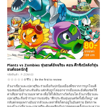
Plants vs Zombies หุ่นยนต์อัจฉริยะ ตอน ศึกชิงบัลลังก์หุ่น
ยนต์ยอดนักสู้
รหัสสินค้า : P-ZOM-03
0 รีวิว
|
Be the first to review
ถั่วเงาเขียวและเปลวสุริยะร่วมมือกันปกป้องเมืองพืชจากการบุกโจมตี
ของซอมบี้อย่างกะทันหัน แต่กลับถูกไล่ออกจากเมืองและยังต้องชดใช้
ค่าเสียหายจำนวนมหาศาล เพื่อให้ได้เงินรางวัลก้อนโต ถั่วเงาเขียวและ
เปลวสุริยะจึงเข้าร่วมการเเข่งขัน "ศึกประชันหุ่นยนตร์ครั้งยิ่งใหญ่" แต่
กลับตกหลุมพรางอันน่ากลัวและเหล่าพืชก็ตกอยู่ในอันตราย มิตรภาพ
ของถั่วเงาเขียวและเปลวสุริยะต้องเผชิญกับการทดลองครั้งรุนเเรง ความ