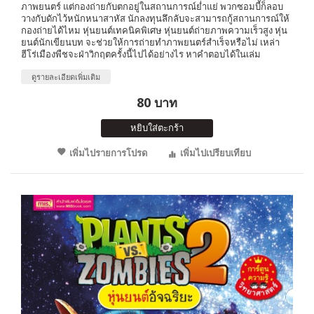
ภาพยนตร์ แต่กองถ่ายกับตกอยู่ในสถานการณ์ย่ำแย่ พวกซอมบี้ก็ลอบ
วางกับดักไว้หนักหนาสาหัส นักลงทุนลึกลับจะสามารถกู้สถานการณ์ให้
กองถ่ายได้ไหม หุ่นยนต์เทคนิคพิเศษ หุ่นยนต์ถ่ายภาพความเร็วสูง หุ่น
ยนต์นักเขียนบท จะช่วยให้การถ่ายทำภาพยนตร์สำเร็จหรือไม่ เหล่า
ฮีโร่เมืองพืชจะฝ่าวิกฤตครั้งนี้ไปได้อย่างไร หาคำตอบได้ในเล่ม
ดูรายละเอียดเพิ่มเติม
80 บาท
หยิบใส่ตะกร้า
เพิ่มไปรายการโปรด
เพิ่มไปเปรียบเทียบ