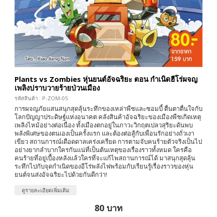
Plants vs Zombies หุ่นยนต์อัจฉริยะ ตอน กำเนิดฮีโร่ผจญ
เพลิงปราบวายร้ายป่วนเมือง
รหัสสินค้า : P-ZOM-05
การผจญภัยแสนสนุกสุดลุ้นระทึกของเหล่าพืชและซอมบี้ ตื่นตาตื่นใจกับ
โลกปัญญาประดิษฐ์แห่งอนาคต คลังสินค้าอัจฉริยะของเมืองพืชเกิดเหตุ
เพลิงไหม้อย่างต่อเนื่อง ทั้งเมืองตกอยู่ในภาวะวิกฤตเปลวสุริยะดันพบ
พลังพิเศษของตนเองเป็นครั้งแรก และต้องต่อสู้กับเพื่อนรักอย่างถั่วเงา
เขียว สถานการณ์เดือดดาลเคร่งเครียด การตามจับคนร้ายตัวจริงเป็นไป
อย่างยากลำบากใครกันแน่ที่เป็นต้นเหตุของเรื่องราวทั้งหมด ใครคือ
คนร้ายที่อยู่เบื้องหลังแล้วใครที่จะแก้ไพสถานการณ์ได้ มาสนุกสุดลุ้น
ระทึกไปกับจุดกำเนิดของอีโร่พลังไฟพร้อมกับเรียนรู้เรื่องราวของหุ่น
ยนต์จนส่งอัจฉริยะไปด้วยกันดีกว่า!
ดูรายละเอียดเพิ่มเติม
80 บาท