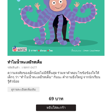
ทำไมน้ำทะเลมีรสเค็ม
รหัสสินค้า : I-WHY-0677
ความสงสัยของเด็กน้อยไม่มีที่สิ้นสุด ร่วมหาคำตอบ ไขข้อข้องใจให้
เด็กๆ ว่า "ทำไมน้ำทะเลมีรสเค็ม" กันนะ คำถามยิ่งใหญ่ จากนักเรียน
รู้ตัวน้อย
ดูรายละเอียดเพิ่มเติม
69 บาท
หยิบใส่ตะกร้า