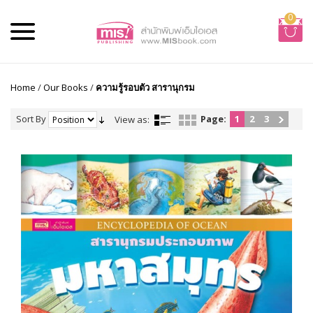
0
Home
/
Our Books
/
ความรู้รอบตัว สารานุกรม
Sort By
Page:
1
2
3
View as: