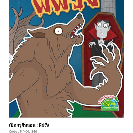
เปิดกรุผีหลอน : ผีฝรั่ง
Code : P-YOU-846