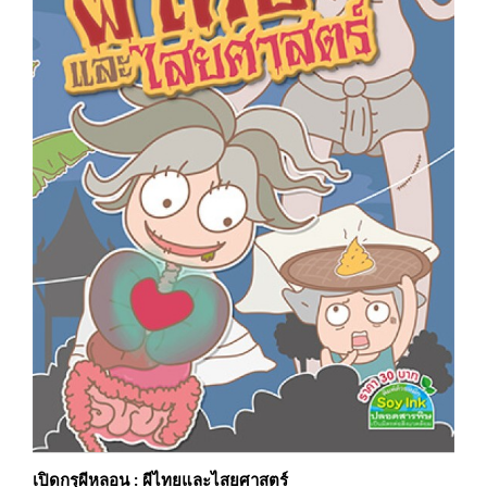
เปิดกรุผีหลอน : ผีไทยและไสยศาสตร์