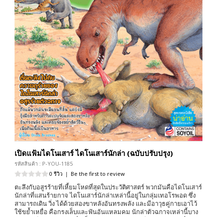
เปิดแฟ้มไดโนเสาร์ ไดโนเสาร์นักล่า (ฉบับปรับปรุง)
รหัสสินค้า : P-YOU-1185
0 รีวิว
|
Be the first to review
ตะลึงกับอสูรร้ายที่เหี้ยมโหดที่สุดในประวัติศาสตร์ พวกมันคือไดโนเสาร์
นักล่าที่แสนร้ายกาจ ไดโนเสาร์นักล่าเหล่านี้อยู่ในกลุ่มเทอโรพอด ซึ่ง
สามารถเดิน วิ่ง ได้ด้วยสองขาหลังอันทรงพลัง และมีอาวุธคู่กายเอาไว้
ใช้ขย้ำเหยื่อ คือกรงเล็บและฟันอันแหลมคม นักล่าตัวฉกาจเหล่านี้บาง