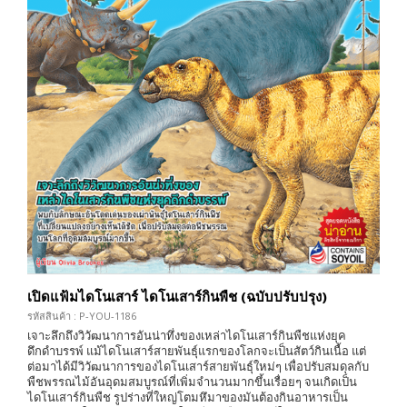
เปิดแฟ้มไดโนเสาร์ ไดโนเสาร์กินพืช (ฉบับปรับปรุง)
รหัสสินค้า : P-YOU-1186
เจาะลึกถึงวิวัฒนาการอันน่าทึ่งของเหล่าไดโนเสาร์กินพืชแห่งยุค
ดึกดำบรรพ์ แม้ไดโนเสาร์สายพันธุ์แรกของโลกจะเป็นสัตว์กินเนื้อ แต่
ต่อมาได้มีวิวัฒนาการของไดโนเสาร์สายพันธุ์ใหม่ๆ เพื่อปรับสมดุลกับ
พืชพรรณไม้อันอุดมสมบูรณ์ที่เพิ่มจำนวนมากขึ้นเรื่อยๆ จนเกิดเป็น
ไดโนเสาร์กินพืช รูปร่างที่ใหญ่โตมหึมาของมันต้องกินอาหารเป็น