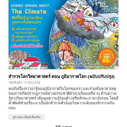
สำรวจโลกวิทยาศาสตร์ ตอน ภูมิอากาศโลก (ฉบับปรับปรุง)
รหัสสินค้า : P-EDU-052
พบกับเรื่องราวน่ารู้ของภูมิอากาศในโลกของเรา และร่วมค้นหาสาเหตุ
ของการเกิดปรากฎการณ์ทางธรรมชาติต่างๆ พร้อมเสริม IQ ด้านความ
รู้ทางวิทยาศาสตร์ เพิ่มพูนความรู้รอบตัว เสริมทักษะภาษาอังกฤษ โดยมี
คำศัพท์ท้ายเรื่อง มาเป็นนักสำรวจตัวน้อยไขความลับของจักรวาลกัน
เถอะ
ดูรายละเอียดเพิ่มเติม