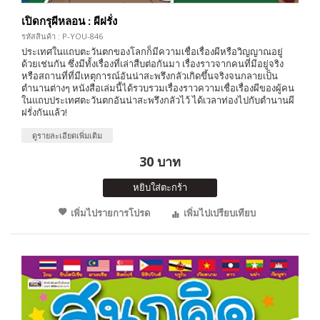
เปิดกรุผีหลอน : ผีฝรั่ง
รหัสสินค้า : P-YOU-846
ประเทศในแถบตะวันตกของโลกก็มีความเชื่อเรื่องผีหรือวิญญาณอยู่
ด้วยเช่นกัน ซึ่งมีทั้งเรื่องที่เล่าสืบต่อกันมา เรื่องราวจากคนที่มีอยู่จริง
หรือสถานที่ที่มีเหตุการณ์อันน่าสะพรึงกลัวเกิดขึ้นจริงจนกลายเป็น
ตำนานต่างๆ หนังสือเล่มนี้ได้รวบรวมเรื่องราวความเชื่อเรื่องผีของผู้คน
ในแถบประเทศตะวันตกอันน่าสะพรึงกลัวไว้ ได้เวลาท่องไปกับตำนานผี
ฝรั่งกันแล้ว!
ดูรายละเอียดเพิ่มเติม
30 บาท
หยิบใส่ตะกร้า
เพิ่มไปรายการโปรด
เพิ่มไปเปรียบเทียบ