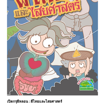
เปิดกรุผีหลอน : ผีไทยและไสยศาสตร์