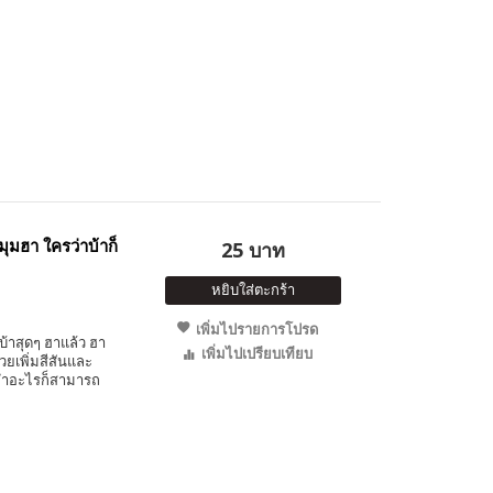
ุมฮา ใครว่าบ้าก็
25 บาท
หยิบใส่ตะกร้า
เพิ่มไปรายการโปรด
บ้าสุดๆ ฮาแล้ว ฮา
เพิ่มไปเปรียบเทียบ
ยเพิ่มสีสันและ
ือทำอะไรก็สามารถ