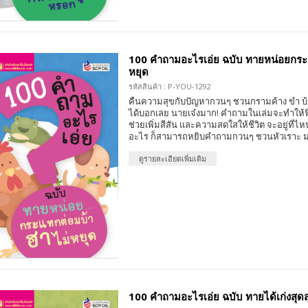
100 คำถามอะไรเอ่ย ฉบับ ทายหน่อยกระ
หยุด
รหัสสินค้า : P-YOU-1292
คืนความสุขกับปัญหากวนๆ ชวนกรามค้าง ขำ บ้า
ได้บอกเลย นายเจ๋งมาก! คำถามในเล่มจะทำให้
ช่วยเพิ่มสีสัน และความสดใสให้ชีวิต จะอยู่ที่ไห
อะไร ก็สามารถหยิบคำถามกวนๆ ชวนหัวเราะ ม
ดูรายละเอียดเพิ่มเติม
100 คำถามอะไรเอ่ย ฉบับ ทายได้เก่งสุดสุ