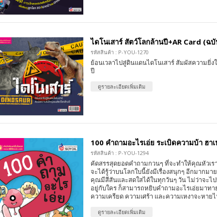
ไดโนเสาร์ สัตว์โลกล้านปี+AR Card (ฉบั
รหัสสินค้า : P-YOU-1270
ย้อนเวลาไปสู่ดินแดนไดโนเสาร์ สัมผัสความยิ่ง
ปี
ดูรายละเอียดเพิ่มเติม
100 คำถามอะไรเอ่ย ระเบิดความบ้า ฮาเห
รหัสสินค้า : P-YOU-1294
คัดสรรสุดยอดคำถามกวนๆ ที่จะทำให้คุณหัวเรา
จะได้รู้ว่าบนโลกใบนี้ยังมีเรื่องสนุกๆ อีกมากมาย
คุณมีสีสันและสดใสได้ในทุกวันๆ วัน ไม่ว่าจะไ
อยู่กับใคร ก็สามารถหยิบคำถามอะไรเอ่ยมาทายเ
ความเครียด ความเศร้า และความเหงาจะหายไ
ดูรายละเอียดเพิ่มเติม