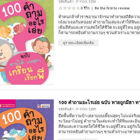
รหัสสินค้า : P-YOU-1290
0 รีวิว
|
Be the first to review
ท้าคนกล้าทั่วราชอาณาจักรมาทำลายสถิติความบ
เจ๋งมาเจอกันหน่อย! คำถามในเล่มจะทำให้ฟิน
เพิ่มสีสันและความสดใสให้ชีวิต จะอยู่ที่ไหน อย
ก็สามารถหยิบคำถามกวนๆ ชวนหัวเราะมาทายเล
ดูรายละเอียดเพิ่มเติม
100 คำถามอะไรเอ่ย ฉบับ ทายถูกมีฮา ทา
รหัสสินค้า : P-YOU-1289
ยึดพื้นที่ความบ้า เฮฮาแบบเพี้ยนสุดๆ ไม่แน่จริง
ระวังเอาไม่อยู่ คำถามในเล่มจะทำให้ฟินและอิน
สีสันและความสดใสให้ชีวิต จะอยู่ที่ไหน อยู่กับ
สามารถหยิบคำถามกวนๆ ชวนหัวเราะมาทายเล่