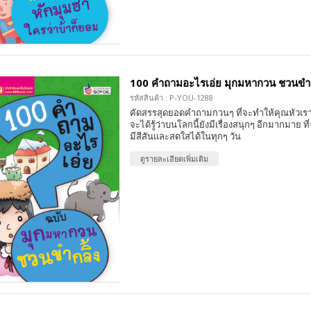
100 คำถามอะไรเอ่ย มุกมหากวน ชวนขำก
รหัสสินค้า : P-YOU-1288
คัดสรรสุดยอดคำถามกวนๆ ที่จะทำให้คุณหัวเรา
จะได้รู้ว่าบนโลกนี้ยังมีเรื่องสนุกๆ อีกมากมาย 
มีสีสันและสดใสได้ในทุกๆ วัน
ดูรายละเอียดเพิ่มเติม