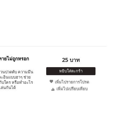
็ทายไม่ถูกหรอก
25 บาท
หยิบใส่ตะกร้า
ชวนปวดตับ ความมึน
และอินแบบฮาๆ ช่วย
เพิ่มไปรายการโปรด
ู่กับใคร หรือทำอะไร
่นกันได้
เพิ่มไปเปรียบเทียบ