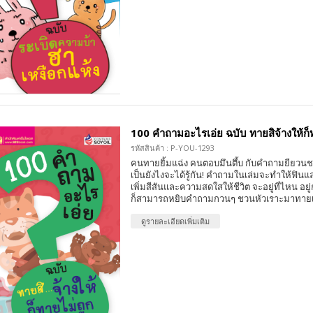
100 คำถามอะไรเอ่ย ฉบับ ทายสิจ้างให้ก
รหัสสินค้า : P-YOU-1293
คนทายยิ้มแฉ่ง คนตอบมึนตึ้บ กับคำถามยียวน
เป็นยังไงจะได้รู้กัน! คำถามในเล่มจะทำให้ฟิน
เพิ่มสีสันและความสดใสให้ชีวิต จะอยู่ที่ไหน อย
ก็สามารถหยิบคำถามกวนๆ ชวนหัวเราะมาทายเล
ดูรายละเอียดเพิ่มเติม