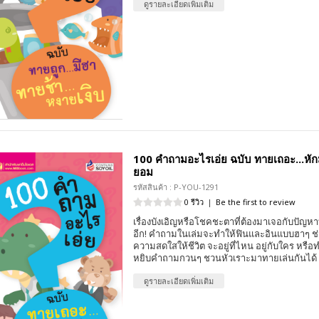
ดูรายละเอียดเพิ่มเติม
100 คำถามอะไรเอ่ย ฉบับ ทายเถอะ...หักม
ยอม
รหัสสินค้า : P-YOU-1291
0 รีวิว
|
Be the first to review
เรื่องบังเอิญหรือโชคชะตาที่ต้องมาเจอกับปัญหา
อีก! คำถามในเล่มจะทำให้ฟินและอินแบบฮาๆ ช่ว
ความสดใสให้ชีวิต จะอยู่ที่ไหน อยู่กับใคร หร
หยิบคำถามกวนๆ ชวนหัวเราะมาทายเล่นกันได้
ดูรายละเอียดเพิ่มเติม