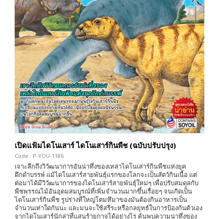
เปิดแฟ้มไดโนเสาร์ ไดโนเสาร์กินพืช (ฉบับปรับปรุง)
Code : P-YOU-1186
เจาะลึกถึงวิวัฒนาการอันน่าทึ่งของเหล่าไดโนเสาร์กินพืชแห่งยุค
ดึกดำบรรพ์ แม้ไดโนเสาร์สายพันธุ์แรกของโลกจะเป็นสัตว์กินเนื้อ แต่
ต่อมาได้มีวิวัฒนาการของไดโนเสาร์สายพันธุ์ใหม่ๆ เพื่อปรับสมดุลกับ
พืชพรรณไม้อันอุดมสมบูรณ์ที่เพิ่มจำนวนมากขึ้นเรื่อยๆ จนเกิดเป็น
ไดโนเสาร์กินพืช รูปร่างที่ใหญ่โตมหึมาของมันต้องกินอาหารเป็น
จำนวนเท่าใดกันนะ และมนจะใช้สรีระหรือกลยุทธ์ในการป้องกันตัวเอง
จากไดโนเสาร์นักล่าที่แสนร้ายกาจได้อย่างไร ค้นพบความน่าทึ่งของ