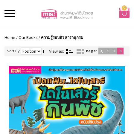
0
Home
/
Our Books
/
ความรู้รอบตัว สารานุกรม
Sort By
Page:
1
2
3
View as: