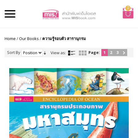
0
Home
/
Our Books
/
ความรู้รอบตัว สารานุกรม
Sort By
Page:
1
2
3
View as: