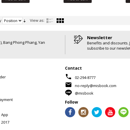
y
View as:
Newsletter
6 ), Bang Phong Phang, Yan
Benefits and discounts. 
subscribe to our newslet
Contact
phone
der
02-294-8777
mail
no-reply@misbook.com
@misbook
Payment
Follow
 App
 2017