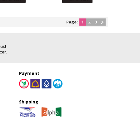
Page:
1
2
3
Just
ter.
Payment
Shipping