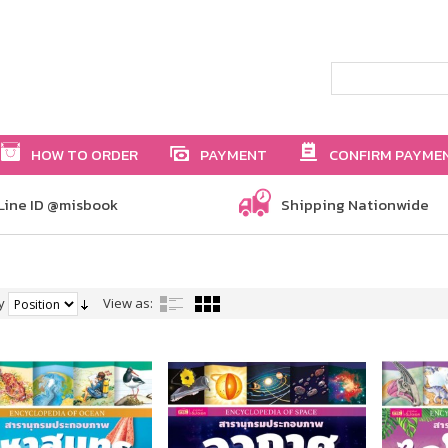
HOW TO ORDER
PAYMENT
CONFIRM PAYME
Line ID @misbook
Shipping Nationwide
y
View as: