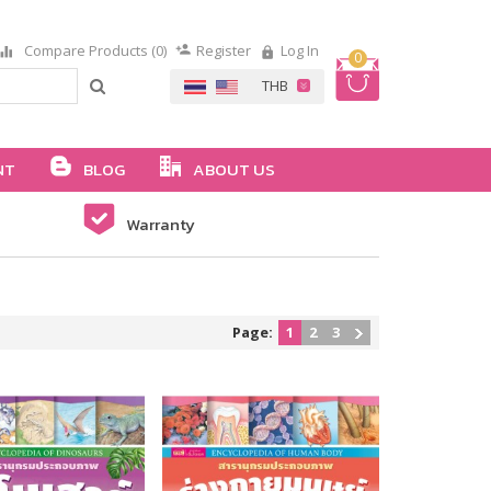
Compare Products (0)
Register
Log In
0
NT
BLOG
ABOUT US
Warranty
Page:
1
2
3