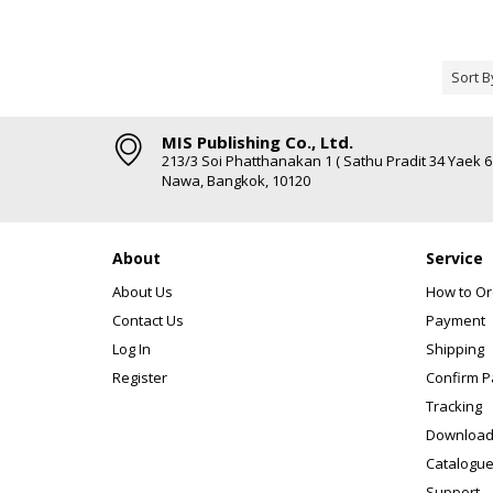
Sort B
MIS Publishing Co., Ltd.
213/3 Soi Phatthanakan 1 ( Sathu Pradit 34 Yaek 
Nawa, Bangkok, 10120
About
Service
About Us
How to Or
Contact Us
Payment
Log In
Shipping
Register
Confirm 
Tracking
Download
Catalogue
Support