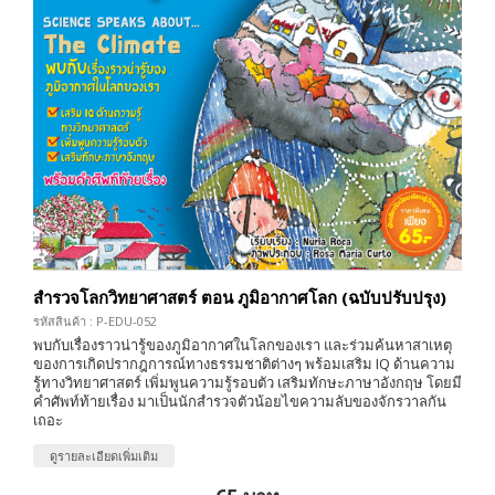
สำรวจโลกวิทยาศาสตร์ ตอน ภูมิอากาศโลก (ฉบับปรับปรุง)
รหัสสินค้า : P-EDU-052
พบกับเรื่องราวน่ารู้ของภูมิอากาศในโลกของเรา และร่วมค้นหาสาเหตุ
ของการเกิดปรากฎการณ์ทางธรรมชาติต่างๆ พร้อมเสริม IQ ด้านความ
รู้ทางวิทยาศาสตร์ เพิ่มพูนความรู้รอบตัว เสริมทักษะภาษาอังกฤษ โดยมี
คำศัพท์ท้ายเรื่อง มาเป็นนักสำรวจตัวน้อยไขความลับของจักรวาลกัน
เถอะ
ดูรายละเอียดเพิ่มเติม