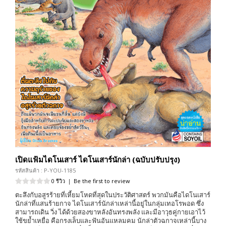
เปิดแฟ้มไดโนเสาร์ ไดโนเสาร์นักล่า (ฉบับปรับปรุง)
รหัสสินค้า : P-YOU-1185
0 รีวิว
|
Be the first to review
ตะลึงกับอสูรร้ายที่เหี้ยมโหดที่สุดในประวัติศาสตร์ พวกมันคือไดโนเสาร์
นักล่าที่แสนร้ายกาจ ไดโนเสาร์นักล่าเหล่านี้อยู่ในกลุ่มเทอโรพอด ซึ่ง
สามารถเดิน วิ่ง ได้ด้วยสองขาหลังอันทรงพลัง และมีอาวุธคู่กายเอาไว้
ใช้ขย้ำเหยื่อ คือกรงเล็บและฟันอันแหลมคม นักล่าตัวฉกาจเหล่านี้บาง