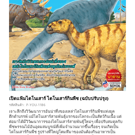
เปิดแฟ้มไดโนเสาร์ ไดโนเสาร์กินพืช (ฉบับปรับปรุง)
รหัสสินค้า : P-YOU-1186
เจาะลึกถึงวิวัฒนาการอันน่าทึ่งของเหล่าไดโนเสาร์กินพืชแห่งยุค
ดึกดำบรรพ์ แม้ไดโนเสาร์สายพันธุ์แรกของโลกจะเป็นสัตว์กินเนื้อ แต่
ต่อมาได้มีวิวัฒนาการของไดโนเสาร์สายพันธุ์ใหม่ๆ เพื่อปรับสมดุลกับ
พืชพรรณไม้อันอุดมสมบูรณ์ที่เพิ่มจำนวนมากขึ้นเรื่อยๆ จนเกิดเป็น
ไดโนเสาร์กินพืช รูปร่างที่ใหญ่โตมหึมาของมันต้องกินอาหารเป็น