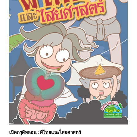
เปิดกรุผีหลอน : ผีไทยและไสยศาสตร์