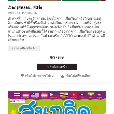
เปิดกรุผีหลอน : ผีฝรั่ง
รหัสสินค้า : P-YOU-846
ประเทศในแถบตะวันตกของโลกก็มีความเชื่อเรื่องผีหรือวิญญาณอยู่
ด้วยเช่นกัน ซึ่งมีทั้งเรื่องที่เล่าสืบต่อกันมา เรื่องราวจากคนที่มีอยู่จริง
หรือสถานที่ที่มีเหตุการณ์อันน่าสะพรึงกลัวเกิดขึ้นจริงจนกลายเป็น
ตำนานต่างๆ หนังสือเล่มนี้ได้รวบรวมเรื่องราวความเชื่อเรื่องผีของผู้คน
ในแถบประเทศตะวันตกอันน่าสะพรึงกลัวไว้ ได้เวลาท่องไปกับตำนานผี
ฝรั่งกันแล้ว!
ดูรายละเอียดเพิ่มเติม
30 บาท
หยิบใส่ตะกร้า
เพิ่มไปรายการโปรด
เพิ่มไปเปรียบเทียบ