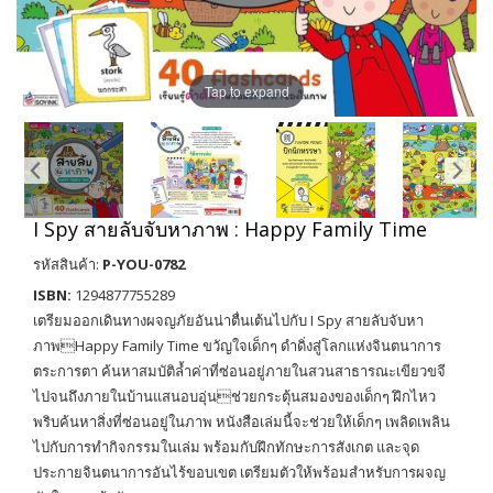
Tap to expand
I Spy สายลับจับหาภาพ : Happy Family Time
รหัสสินค้า:
P-YOU-0782
ISBN:
1294877755289
เตรียมออกเดินทางผจญภัยอันน่าตื่นเต้นไปกับ I Spy สายลับจับหา
ภาพHappy Family Time ขวัญใจเด็กๆ ดำดิ่งสู่โลกแห่งจินตนาการ
ตระการตา ค้นหาสมบัติล้ำค่าที่ซ่อนอยู่ภายในสวนสาธารณะเขียวขจี
ไปจนถึงภายในบ้านแสนอบอุ่นช่วยกระตุ้นสมองของเด็กๆ ฝึกไหว
พริบค้นหาสิ่งที่ซ่อนอยู่ในภาพ หนังสือเล่มนี้จะช่วยให้เด็กๆ เพลิดเพลิน
ไปกับการทำกิจกรรมในเล่ม พร้อมกับฝึกทักษะการสังเกต และจุด
ประกายจินตนาการอันไร้ขอบเขต เตรียมตัวให้พร้อมสำหรับการผจญ