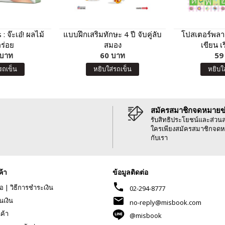
: จ๊ะเอ๋! ผลไม้
แบบฝึกเสริมทักษะ 4 ปี จับคู่ลับ
โปสเตอร์พลาส
ร่อย
สมอง
เขียน เ
 บาท
60 บาท
59
รถเข็น
หยิบใส่รถเข็น
หยิบใ
สมัครสมาชิกจดหมายข
รับสิทธิประโยชน์และส่วน
ใครเพียงสมัครสมาชิกจดห
กับเรา
ค้า
ข้อมูลติดต่อ
phone
้อ
|
วิธีการชำระเงิน
02-294-8777
mail
นเงิน
no-reply@misbook.com
นค้า
@misbook