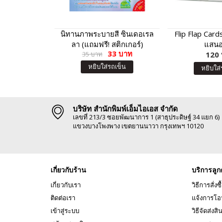
นิทานภาพระบายสี ซินเดอเรล
Flip Flap Cards 
ลา (แถมฟรี! สติกเกอร์)
แสนอ
33 บาท
35 บาท
120
หยิบใส่รถเข็น
หยิบใส่
บริษัท สำนักพิมพ์เอ็มไอเอส จำกัด
เลขที่ 213/3 ซอยพัฒนาการ 1 (สาธุประดิษฐ์ 34 แยก 6)
แขวงบางโพงพาง เขตยานนาวา กรุงเทพฯ 10120
เกี่ยวกับร้าน
บริการลูก
เกี่ยวกับเรา
วิธีการสั่งซื
ติดต่อเรา
แจ้งการโอ
เข้าสู่ระบบ
วิธีจัดส่งสิ