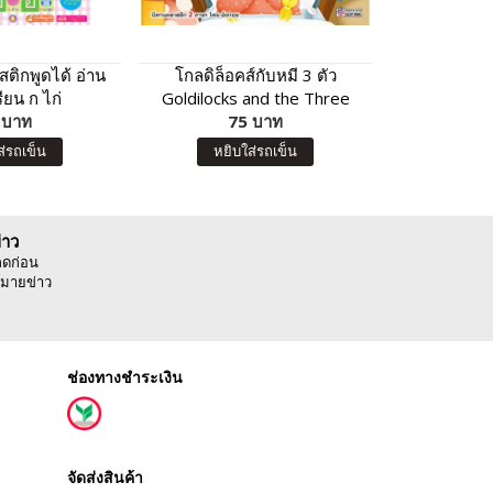
ติกพูดได้ อ่าน
โกลดิล็อคส์กับหมี 3 ตัว
My First J
รียน ก ไก่
Goldilocks and the Three
L
 บาท
75 บาท
Bears
8
ส่รถเข็น
หยิบใส่รถเข็น
หยิบ
่าว
ลดก่อน
มายข่าว
ช่องทางชำระเงิน
จัดส่งสินค้า