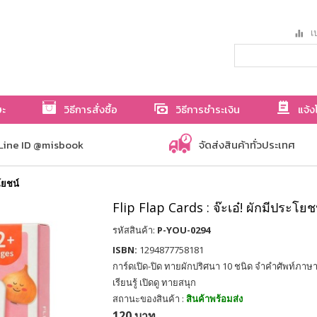
เป
ษะ
วิธีการสั่งซื้อ
วิธีการชำระเงิน
แจ้ง
Line ID @misbook
จัดส่งสินค้าทั่วประเทศ
โยชน์
Flip Flap Cards : จ๊ะเอ๋! ผักมีประโยช
รหัสสินค้า:
P-YOU-0294
ISBN:
1294877758181
การ์ดเปิด-ปิด ทายผักปริศนา 10 ชนิด จำคำศัพท์ภาษ
เรียนรู้ เปิดดู ทายสนุก
สถานะของสินค้า :
สินค้าพร้อมส่ง
120 บาท