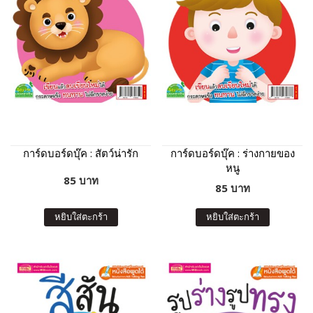
การ์ดบอร์ดบุ๊ค : สัตว์น่ารัก
การ์ดบอร์ดบุ๊ค : ร่างกายของ
หนู
85 บาท
85 บาท
หยิบใส่ตะกร้า
หยิบใส่ตะกร้า