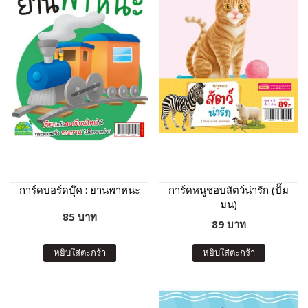
การ์ดบอร์ดบุ๊ค : ยานพาหนะ
การ์ดหนูชอบสัตว์น่ารัก (ปั๊ม
มน)
85 บาท
89 บาท
หยิบใส่ตะกร้า
หยิบใส่ตะกร้า