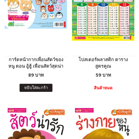
การ์ดหน้ากากเพื่อนสัตว์ของ
โปสเตอร์พลาสติก ตาราง
หนู ตอน อู้ฮู้ เพื่อนสัตว์สุดน่า
สูตรคูณ
รัก
89 บาท
59 บาท
หยิบใส่ตะกร้า
สินค้าหมด