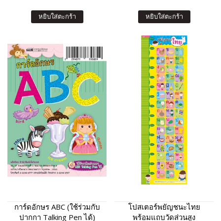
หยิบใส่ตะกร้า
หยิบใส่ตะกร้า
การ์ดอักษร ABC (ใช้ร่วมกับ
โปสเตอร์พยัญชนะไทย
ปากกา Talking Pen ได้)
พร้อมแถบวัดส่วนสูง