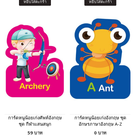
หยิบใส่ตะกร้า
หยิบใส่ตะกร้า
การ์ดหนูน้อยเก่งศัพท์อังกฤษ
การ์ดหนูน้อยเก่งอังกฤษ ชุด
ชุด กีฬาแสนสนุก
อักษรภาษาอังกฤษ A-Z
59 บาท
0 บาท