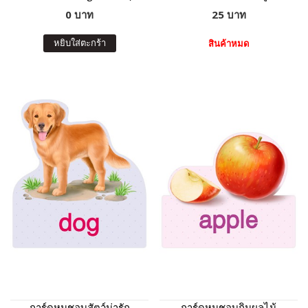
0 บาท
25 บาท
หยิบใส่ตะกร้า
สินค้าหมด
การ์ดหนูชอบสัตว์น่ารัก
การ์ดหนูชอบกินผลไม้