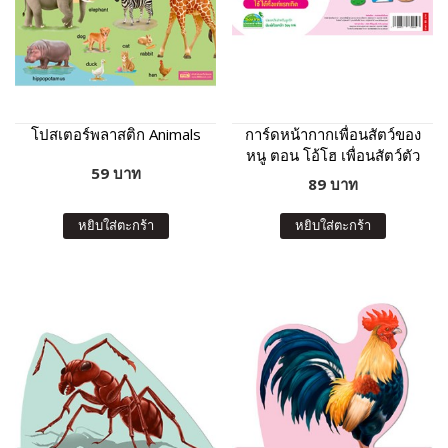
โปสเตอร์พลาสติก Animals
การ์ดหน้ากากเพื่อนสัตว์ของ
หนู ตอน โอ้โฮ เพื่อนสัตว์ตัว
59 บาท
โต๊โต
89 บาท
หยิบใส่ตะกร้า
หยิบใส่ตะกร้า