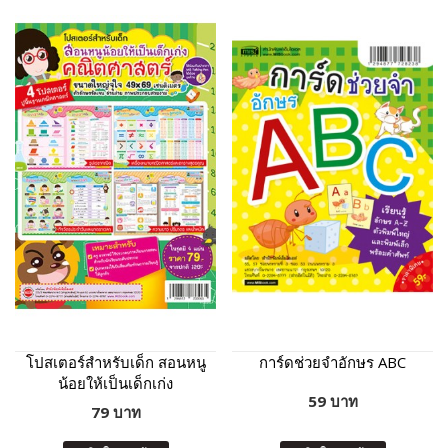
โปสเตอร์สำหรับเด็ก สอนหนู
การ์ดช่วยจำอักษร ABC
น้อยให้เป็นเด็กเก่ง
59 บาท
คณิตศาสตร์
79 บาท