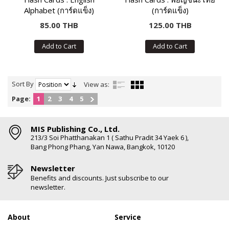
Alphabet (การ์ดแข็ง)
(การ์ดแข็ง)
85.00 THB
125.00 THB
Add to Cart
Add to Cart
Sort By
View as:
Page:
1
2
3
4
5
MIS Publishing Co., Ltd.
213/3 Soi Phatthanakan 1 ( Sathu Pradit 34 Yaek 6 ),
Bang Phong Phang, Yan Nawa, Bangkok, 10120
Newsletter
Benefits and discounts. Just subscribe to our
newsletter.
About
Service