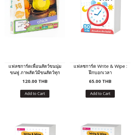
แฟลชการ์ดเพื่อนสัตว์ขนนุ่ม
แฟลชการ์ด Write & Wipe :
ขนฟู ภาพสัตว์มีขนสัตว์ทุก
ฝึกบอกเวลา
แผ่น พร้อมคำศัพท์ 3 ภาษา
120.00 THB
65.00 THB
ฝึกเขียนได้
Add to Cart
Add to Cart