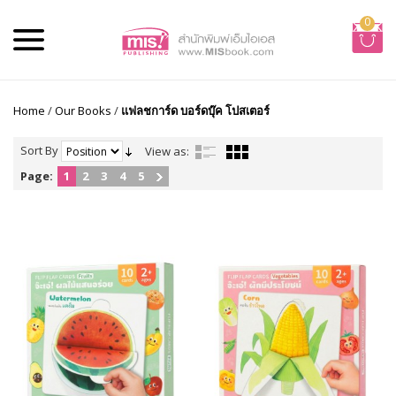
0
Home
/
Our Books
/
แฟลชการ์ด บอร์ดบุ๊ค โปสเตอร์
Sort By
View as:
Page:
1
2
3
4
5