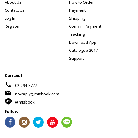
About Us
How to Order
Contact Us
Payment
Log In
Shipping
Register
Confirm Payment
Tracking
Download App
Catalogue 2017
Support
Contact
phone
02-294-8777
mail
no-reply@misbook.com
@misbook
Follow