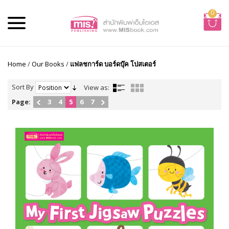
0
Home
/
Our Books
/
แฟลชการ์ด บอร์ดบุ๊ค โปสเตอร์
Sort By
View as:
Page:
3
4
5
6
7