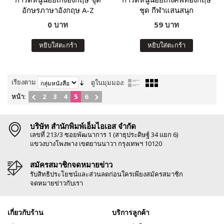
อักษรภาษาอังกฤษ A-Z
ชุด กีฬาแสนสนุก
0 บาท
59 บาท
หยิบใส่ตะกร้า
หยิบใส่ตะกร้า
เรียงตาม
ดูในมุมมอง:
หน้า:
2
3
4
5
6
บริษัท สำนักพิมพ์เอ็มไอเอส จำกัด
เลขที่ 213/3 ซอยพัฒนาการ 1 (สาธุประดิษฐ์ 34 แยก 6)
แขวงบางโพงพาง เขตยานนาวา กรุงเทพฯ 10120
สมัครสมาชิกจดหมายข่าว
รับสิทธิประโยชน์และส่วนลดก่อนใครเพียงสมัครสมาชิก
จดหมายข่าวกับเรา
เกี่ยวกับร้าน
บริการลูกค้า