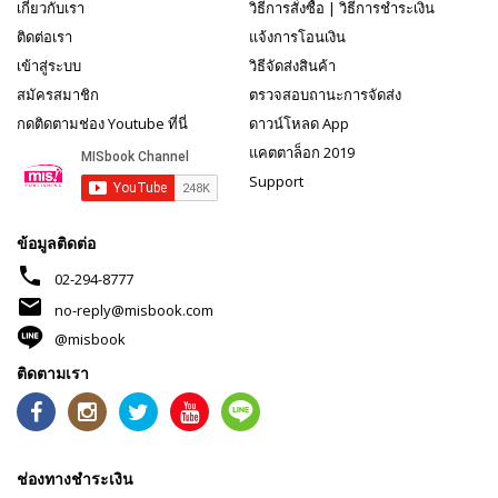
เกี่ยวกับเรา
วิธีการสั่งซื้อ
|
วิธีการชำระเงิน
ติดต่อเรา
แจ้งการโอนเงิน
เข้าสู่ระบบ
วิธีจัดส่งสินค้า
สมัครสมาชิก
ตรวจสอบถานะการจัดส่ง
กดติดตามช่อง Youtube ที่นี่
ดาวน์โหลด App
แคตตาล็อก 2019
Support
ข้อมูลติดต่อ
phone
02-294-8777
mail
no-reply@misbook.com
@misbook
ติดตามเรา
ช่องทางชำระเงิน