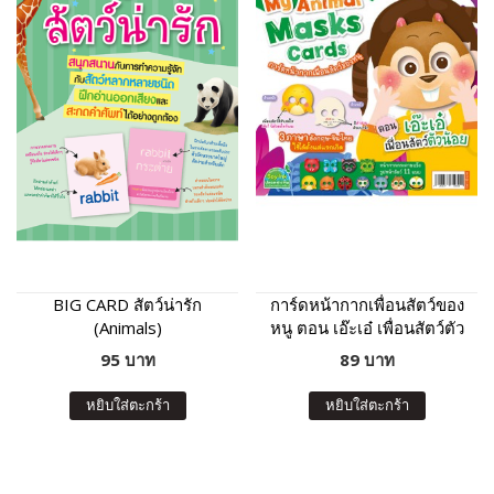
BIG CARD สัตว์น่ารัก
การ์ดหน้ากากเพื่อนสัตว์ของ
(Animals)
หนู ตอน เอ๊ะเอ๋ เพื่อนสัตว์ตัว
น้อย
95 บาท
89 บาท
หยิบใส่ตะกร้า
หยิบใส่ตะกร้า