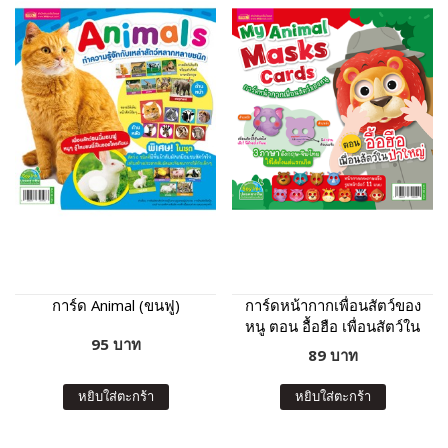
การ์ด Animal (ขนฟู)
การ์ดหน้ากากเพื่อนสัตว์ของ
หนู ตอน อื้อฮือ เพื่อนสัตว์ใน
95 บาท
ป่าใหญ่
89 บาท
หยิบใส่ตะกร้า
หยิบใส่ตะกร้า