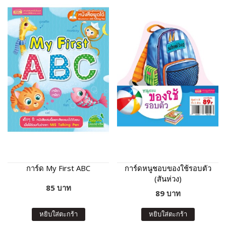
การ์ด My First ABC
การ์ดหนูชอบของใช้รอบตัว
(สันห่วง)
85 บาท
89 บาท
หยิบใส่ตะกร้า
หยิบใส่ตะกร้า