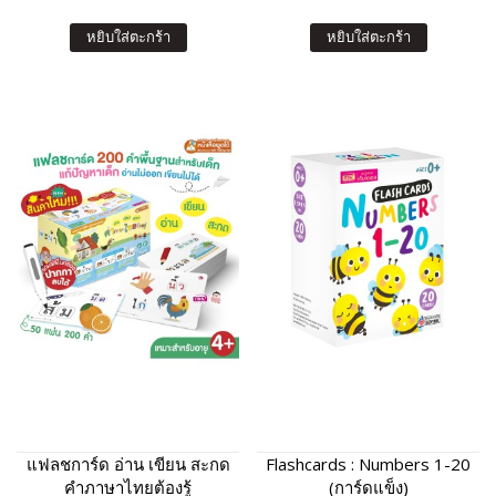
หยิบใส่ตะกร้า
หยิบใส่ตะกร้า
แฟลชการ์ด อ่าน เขียน สะกด
Flashcards : Numbers 1-20
คำภาษาไทยต้องรู้
(การ์ดแข็ง)