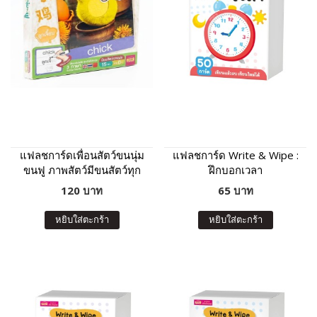
แฟลชการ์ดเพื่อนสัตว์ขนนุ่ม
แฟลชการ์ด Write & Wipe :
ขนฟู ภาพสัตว์มีขนสัตว์ทุก
ฝึกบอกเวลา
แผ่น พร้อมคำศัพท์ 3 ภาษา
120 บาท
65 บาท
ฝึกเขียนได้
หยิบใส่ตะกร้า
หยิบใส่ตะกร้า