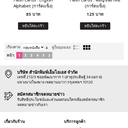
Alphabet (การ์ดแข็ง)
(การ์ดแข็ง)
85 บาท
125 บาท
หยิบใส่ตะกร้า
หยิบใส่ตะกร้า
เรียงตาม
ดูในมุมมอง:
หน้า:
1
2
3
4
5
บริษัท สำนักพิมพ์เอ็มไอเอส จำกัด
เลขที่ 213/3 ซอยพัฒนาการ 1 (สาธุประดิษฐ์ 34 แยก 6)
แขวงบางโพงพาง เขตยานนาวา กรุงเทพฯ 10120
สมัครสมาชิกจดหมายข่าว
รับสิทธิประโยชน์และส่วนลดก่อนใครเพียงสมัครสมาชิก
จดหมายข่าวกับเรา
เกี่ยวกับร้าน
บริการลูกค้า