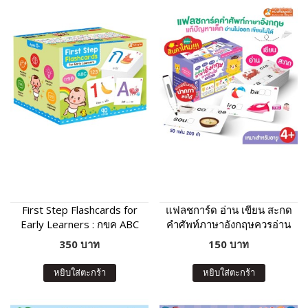
First Step Flashcards for
แฟลชการ์ด อ่าน เขียน สะกด
Early Learners : กขค ABC
คำศัพท์ภาษาอังกฤษควรอ่าน
123
ได้ ระดับอนุบาล
350 บาท
150 บาท
หยิบใส่ตะกร้า
หยิบใส่ตะกร้า